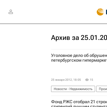
Архив за 25.01.2
Уголовное дело об обрушен
петербургском гипермарке
25 января 2012, 18:05
15
Новости - Недвижимость
Прои
Фонд РЖС отобрал 21 стро
стипендий лучшим студент