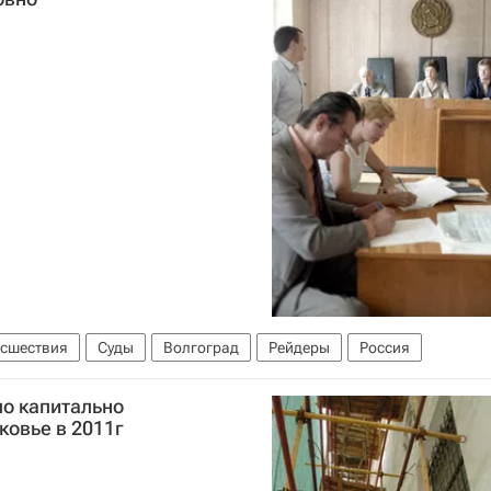
сшествия
Суды
Волгоград
Рейдеры
Россия
ло капитально
ковье в 2011г