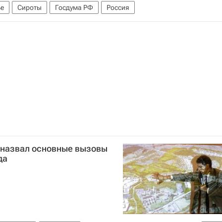
е
Сироты
Госдума РФ
Россия
 назвал основные вызовы
да