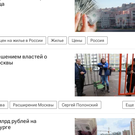
ца
цен на жилье в России
Жилье
Цены
Россия
ешением властей о
осквы
ва
Расширение Москвы
Сергей Полонский
Еще
оссия
млрд рублей на
урге