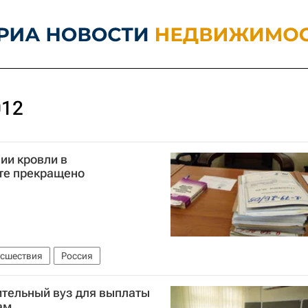
012
ии кровли в
те прекращено
сшествия
Россия
ительный вуз для выплаты
ам