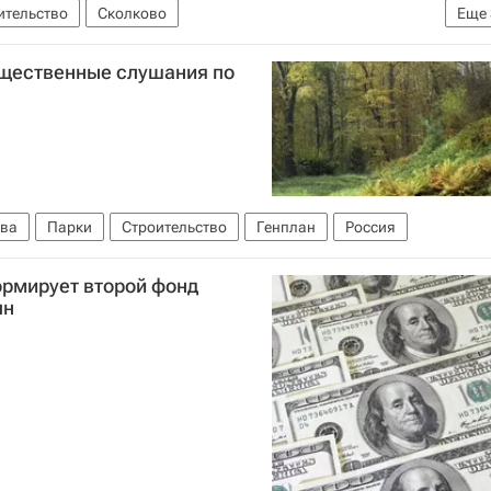
ительство
Сколково
Еще
 "Сколково"
Московская область (Подмосковье)
бщественные слушания по
ва
Парки
Строительство
Генплан
Россия
рмирует второй фонд
лн