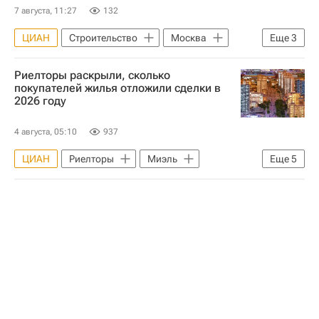
7 августа, 11:27
132
ЦИАН
Строительство
Москва
Еще
3
ГК "Галс"
Девелоперы
Риелторы раскрыли, сколько
Бизнес-центры
покупателей жилья отложили сделки в
2026 году
4 августа, 05:10
937
ЦИАН
Риелторы
Миэль
Еще
5
Жилье
Сделки
Вторичное жилье
Россия
Москва