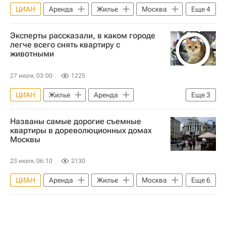
ЦИАН
Аренда
Жилье
Москва
Еще
4
Садовое кольцо (Москва)
Новый Арбат
Эксперты рассказали, в каком городе
ИНКОМ-Недвижимость
Риелторы
легче всего снять квартиру с
животными
27 июля, 03:00
1225
ЦИАН
Жилье
Аренда
Еще
3
Владивосток
Москва
Казань
Названы самые дорогие съемные
квартиры в дореволюционных домах
Москвы
23 июля, 06:10
2130
ЦИАН
Аренда
Жилье
Москва
Еще
6
Авито
Яндекс.Недвижимость
Цены
Миэль
Риелторы