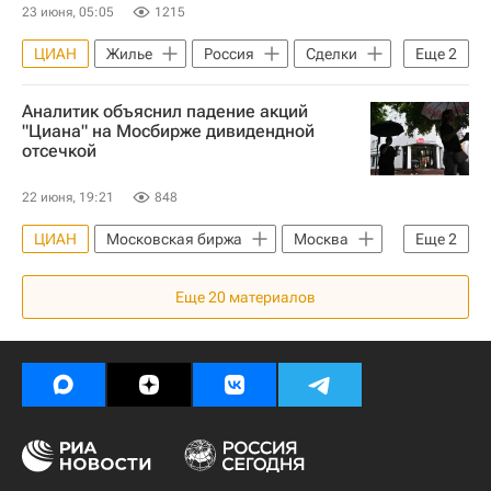
Ипотека
Риелторы
23 июня, 05:05
1215
ЦИАН
Жилье
Россия
Сделки
Еще
2
Новостройки
Москва
Аналитик объяснил падение акций
"Циана" на Мосбирже дивидендной
отсечкой
22 июня, 19:21
848
ЦИАН
Московская биржа
Москва
Еще
2
Экономика
Акции
Еще
20
материалов