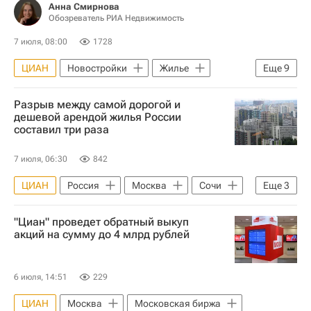
Анна Смирнова
Обозреватель РИА Недвижимость
7 июля, 08:00
1728
ЦИАН
Новостройки
Жилье
Еще
9
Москва
Россия
Разрыв между самой дорогой и
ИНКОМ-Недвижимость
Est-a-Tet
дешевой арендой жилья России
составил три раза
Риелторы
Вторичное жилье
Сделки
Ипотека
7 июля, 06:30
842
Аналитика – РИА Недвижимость
ЦИАН
Россия
Москва
Сочи
Еще
3
Жилье
Цены
Аренда
"Циан" проведет обратный выкуп
акций на сумму до 4 млрд рублей
6 июля, 14:51
229
ЦИАН
Москва
Московская биржа