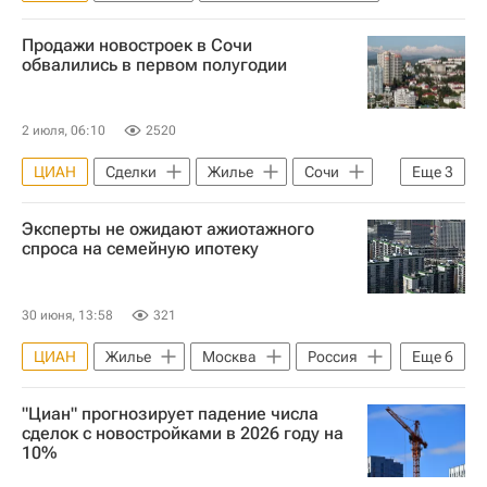
Продажи новостроек в Сочи
обвалились в первом полугодии
2 июля, 06:10
2520
ЦИАН
Сделки
Жилье
Сочи
Еще
3
Краснодарский край
Краснодар
Эксперты не ожидают ажиотажного
Новостройки
спроса на семейную ипотеку
30 июня, 13:58
321
ЦИАН
Жилье
Москва
Россия
Еще
6
Марат Хуснуллин
"Циан" прогнозирует падение числа
Министерство финансов РФ (Минфин России)
сделок с новостройками в 2026 году на
10%
ГК "А101"
Льготная ипотека