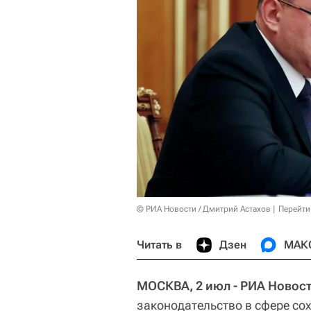
© РИА Новости / Дмитрий Астахов
Перейти
Читать в
Дзен
МАК
МОСКВА, 2 июл - РИА Новост
законодательство в сфере со