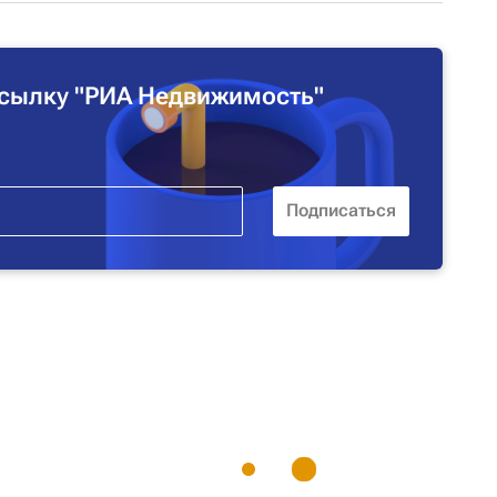
сылку "РИА Недвижимость"