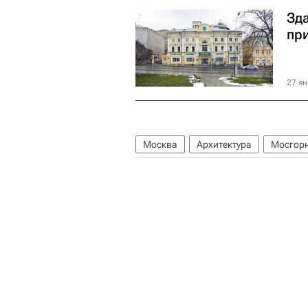
Зд
пр
27 ян
Москва
Архитектура
Мосгор