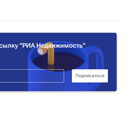
сылку "РИА Недвижимость"