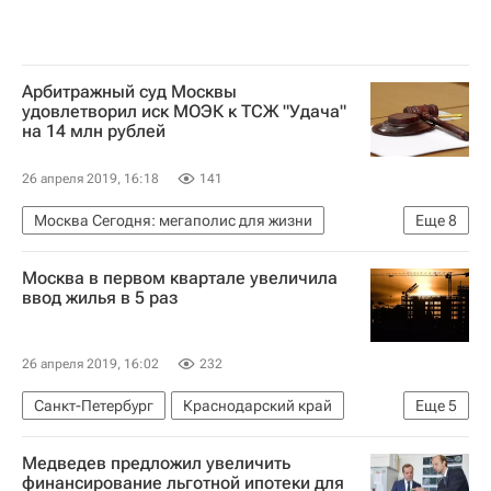
Арбитражный суд Москвы
удовлетворил иск МОЭК к ТСЖ "Удача"
на 14 млн рублей
26 апреля 2019, 16:18
141
Москва Сегодня: мегаполис для жизни
Еще
8
Москва
МОЭК
Москва в первом квартале увеличила
Арбитражный суд г. Москвы
Суды
ТСЖ
ввод жилья в 5 раз
Городское хозяйство Москвы
Комплекс городского хозяйства Москвы
26 апреля 2019, 16:02
232
Арбитраж
Санкт-Петербург
Краснодарский край
Еще
5
Московская область (Подмосковье)
Москва
Медведев предложил увеличить
Федеральная служба государственной статистики (Росстат)
финансирование льготной ипотеки для