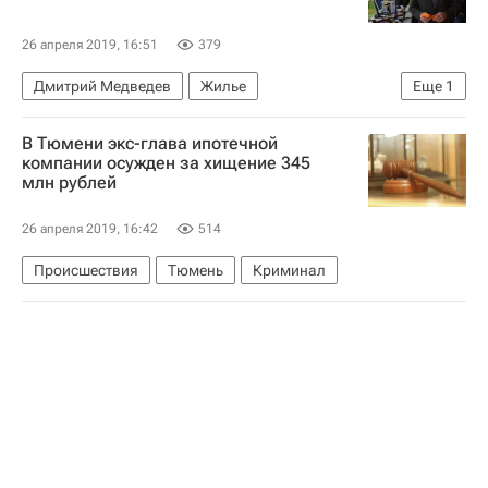
Комплекс городского хозяйства Москвы
Владимир Мединский
26 апреля 2019, 16:51
379
Министерство культуры Российской Федерации (Минкультуры России)
Дмитрий Медведев
Жилье
Еще
1
Театры
Театральный музей имени Бахрушина
Правительство РФ
В Тюмени экс-глава ипотечной
компании осужден за хищение 345
млн рублей
26 апреля 2019, 16:42
514
Происшествия
Тюмень
Криминал