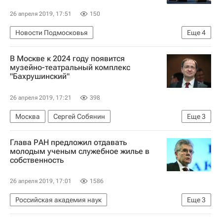
26 апреля 2019, 17:51
150
Новости Подмосковья
Еще
4
Московская область (Подмосковье)
В Москве к 2024 году появится
Московская областная дума
Дороги
музейно-театральный комплекс
"Бахрушинский"
Нацпроекты
26 апреля 2019, 17:21
398
Москва
Сергей Собянин
Еще
3
Владимир Мединский
Театры
Глава РАН предложил отдавать
Театральный музей имени Бахрушина
молодым ученым служебное жилье в
собственность
26 апреля 2019, 17:01
1586
Российская академия наук
Еще
3
Дмитрий Медведев
Александр Сергеев (РАН)