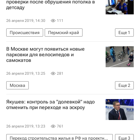
проверки после обрушения потолка в
детсаду
26 апреля 2019, 14:30
111
Происшествия
Пермский край
Еще
1
Следственный комитет России (СК РФ)
В Москве могут появиться новые
парковки для велосипедов и
самокатов
26 апреля 2019, 13:25
281
Москва
Еще
2
Центр организации дорожного движения (ЦОДД)
Якушев: контроль за "долевкой" надо
Парковка
отменить при переходе на эскроу
26 апреля 2019, 13:23
761
Переход строительства жилья в РФ на проектное финансирование
Еще
3