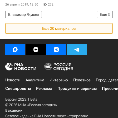
26 апреля 2019, 12:50
272
Владимир Якушев
Еще
3
Министерство строительства и жилищно-коммунального хозяйства РФ (Минстрой России)
Еще 20 материалов
Законодательство
Архитектура
Новости
Аналитика
Интервью
Полезное
Город: дета
Спецпроекты
Реклама
Продукты и сервисы
Пресс-ц
Версия 2023.1 Beta
© 2026 МИА «Россия сегодня»
Вакансии
Сетевое издание РИА Новости зарегистрировано