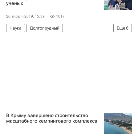
ученых
Жилье
Россия
26 апреля 2019, 15:39
1017
Наука
Долгопрудный
Еще
6
Московский физико-технический институт
Дмитрий Медведев
Жилье
Ипотека
Правительство РФ
Россия
В Крыму завершено строительство
масштабного кемпингового комплекса