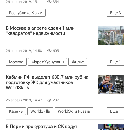
26 апреля 2019, 15:11
354
Республика Крым
Еще
3
Вадим Волченко (Министр курортов и туризма Крыма)
В Москве в апреле сдали 1 млн
Строительство
Коммерческая недвижимость
"квадратов" недвижимости
26 апреля 2019, 14:58
605
Москва
Марат Хуснуллин
Жилье
Еще
1
Строительство
Кабмин РФ выделит 630,7 млн руб на
подготовку ЖК для участников
WorldSkills
26 апреля 2019, 14:47
287
Казань
WorldSkills
WorldSkills Russia
Еще
1
Жилье
В Перми прокуратура и СК ведут