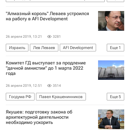
Владимир Якушев
Дмитрий Медведев
"Алмазный король" Леваев устроился
Министерство строительства и жилищно-коммунального хозяйства РФ (Минстрой России)
на работу в AFI Development
26 апреля 2019, 13:21
3281
Израиль
Лев Леваев
AFI Development
Еще
1
Отставки и назначения - Новости
Комитет ГД выступает за продление
"дачной амнистии" до 1 марта 2022
года
26 апреля 2019, 12:51
3514
Госдума РФ
Павел Крашенинников
Еще
5
Федеральная служба государственной регистрации, кадастра и картографии (Росреестр)
Якушев: подготовку закона об
Дмитрий Медведев
Законодательство
архитектурной деятельности
необходимо ускорить
Жилье
Загородная недвижимость