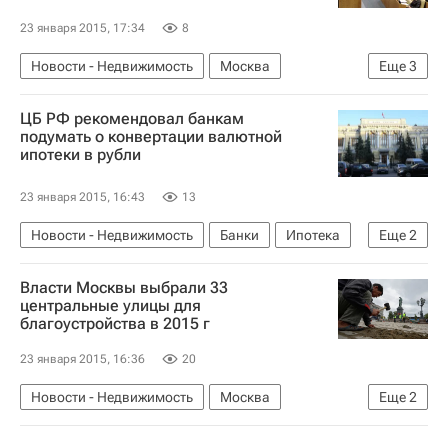
23 января 2015, 17:34
8
Новости - Недвижимость
Москва
Еще
3
Госдума РФ
Недвижимость
Россия
ЦБ РФ рекомендовал банкам
подумать о конвертации валютной
ипотеки в рубли
23 января 2015, 16:43
13
Новости - Недвижимость
Банки
Ипотека
Еще
2
История валютных ипотечников
Россия
Власти Москвы выбрали 33
центральные улицы для
благоустройства в 2015 г
23 января 2015, 16:36
20
Новости - Недвижимость
Москва
Еще
2
Благоустройство
Россия