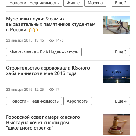
Новости - Недвижимость
Жилье
Москва
Еще
2
Цены
Россия
Мученики науки: 9 самых
выразительных памятников студентам
в России
9
23 января 2015, 13:46
1475
Мультимедиа – РИА Недвижимость
Еще
3
Мультимедиа
Памятники
Россия
Строительство аэровокзала Южного
хаба начнется в мае 2015 года
23 января 2015, 12:25
17
Новости - Недвижимость
Аэропорты
Еще
4
Краснодарский край
Строительство
Городской совет американского
Инфраструктура
Россия
Ньютауна хочет снести дом
"школьного стрелка"