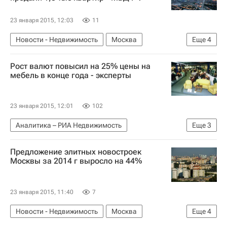
23 января 2015, 12:03
11
Новости - Недвижимость
Москва
Еще
4
Недвижимость
Мошенничество
Жилье
Рост валют повысил на 25% цены на
Россия
мебель в конце года - эксперты
23 января 2015, 12:01
102
Аналитика – РИА Недвижимость
Еще
3
Крупным планом
Цены
Россия
Предложение элитных новостроек
Москвы за 2014 г выросло на 44%
23 января 2015, 11:40
7
Новости - Недвижимость
Москва
Еще
4
Новостройки
Элитное жилье
Жилье