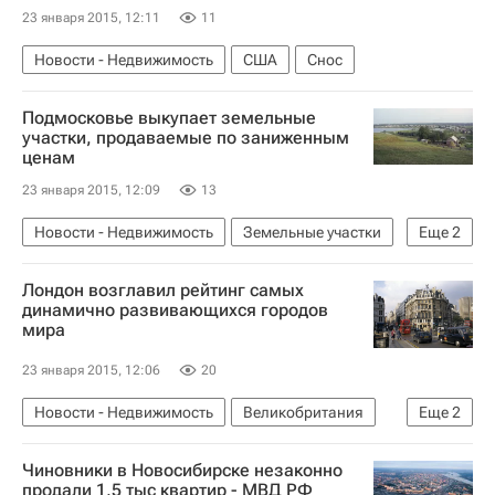
23 января 2015, 12:11
11
Новости - Недвижимость
США
Снос
Подмосковье выкупает земельные
участки, продаваемые по заниженным
ценам
23 января 2015, 12:09
13
Новости - Недвижимость
Земельные участки
Еще
2
Московская область (Подмосковье)
Россия
Лондон возглавил рейтинг самых
динамично развивающихся городов
мира
23 января 2015, 12:06
20
Новости - Недвижимость
Великобритания
Еще
2
Лондон
Инфраструктура
Чиновники в Новосибирске незаконно
продали 1,5 тыс квартир - МВД РФ