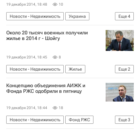
19 декабря 2014, 18:48
10
Новости - Недвижимость
Украина
Еще
4
Освещение
Улицы
Исторические здания
Около 20 тысяч военных получили
Инфраструктура
жилье в 2014 г - Шойгу
19 декабря 2014, 18:45
8
Новости - Недвижимость
Жилье
Еще
2
Сергей Шойгу
Россия
Концепцию объединения АИЖК и
Фонда РЖС одобрили в пятницу
19 декабря 2014, 18:44
18
Новости - Недвижимость
Фонд РЖС
Еще
3
АИЖК
Игорь Шувалов
Россия