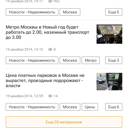
19 декабря 2014, 14:17
955
Новости - Недвижимость
Москва
Еще
5
ГК "Галс"
Строительство
Детский мир
Метро Москвы в Новый год будет
Коммерческая недвижимость
Россия
работать до 2.00, наземный транспорт
до 3.00
19 декабря 2014, 14:15
8
Новости - Недвижимость
Москва
Метро
Еще
3
Транспорт
Инфраструктура
Россия
Цена платных парковок в Москве не
вырастет, проездные подорожают -
власти
19 декабря 2014, 13:59
14
Новости - Недвижимость
Москва
Цены
Еще
6
Парковка
Транспорт
Инфраструктура
Еще 20 материалов
Максим Ликсутов