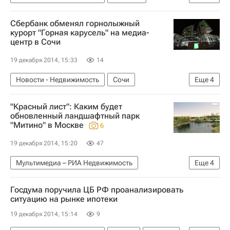
Госдума РФ
История валютных ипотечников
Сбербанк обменял горнолыжный
Россия
курорт "Горная карусель" на медиа-
центр в Сочи
19 декабря 2014, 15:33
14
Новости - Недвижимость
Сочи
Еще
4
Коммерческая недвижимость
Дмитрий Козак
"Красный лист": Каким будет
Сбербанк России
Россия
обновленный ландшафтный парк
"Митино" в Москве
6
19 декабря 2014, 15:20
47
Мультимедиа – РИА Недвижимость
Еще
4
Мультимедиа
Москва
Парки
Россия
Госдума поручила ЦБ РФ проанализировать
ситуацию на рынке ипотеки
19 декабря 2014, 15:14
9