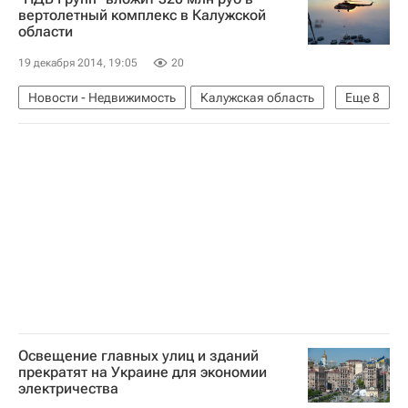
вертолетный комплекс в Калужской
области
19 декабря 2014, 19:05
20
Новости - Недвижимость
Калужская область
Еще
8
Александр Хрусталев
НДВ-Групп
Анатолий Артамонов
Хелипорты России
Вертолеты
Хелипорты
Инфраструктура
Россия
Освещение главных улиц и зданий
прекратят на Украине для экономии
электричества