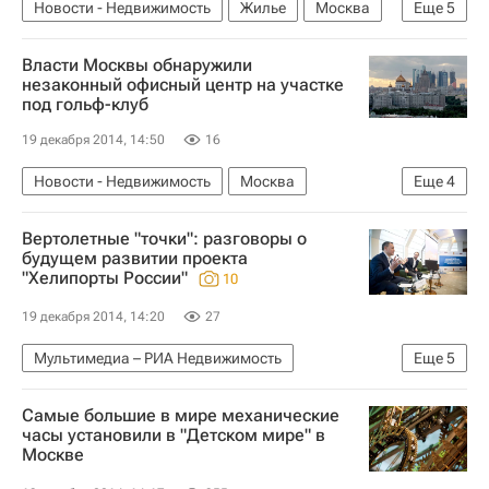
Новости - Недвижимость
Жилье
Москва
Еще
5
Ипотека
Госдума РФ
Власти Москвы обнаружили
Повышение ключевой ставки ЦБ и рынок недвижимости
незаконный офисный центр на участке
под гольф-клуб
Центральный Банк РФ (ЦБ РФ)
Россия
19 декабря 2014, 14:50
16
Новости - Недвижимость
Москва
Еще
4
Коммерческая недвижимость
Нарушения
Вертолетные "точки": разговоры о
Земельные участки
Россия
будущем развитии проекта
"Хелипорты России"
10
19 декабря 2014, 14:20
27
Мультимедиа – РИА Недвижимость
Еще
5
Мультимедиа
Транспорт
Инфраструктура
Самые большие в мире механические
НДВ-Групп
Россия
часы установили в "Детском мире" в
Москве