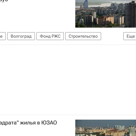
е
Волгоград
Фонд РЖС
Строительство
Еще
вадрата" жилья в ЮЗАО