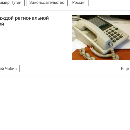
имир Путин
Законодательство
Россия
каждой региональной
ой
ей Чибис
Еще
илищно-коммунального хозяйства РФ (Минстрой России)