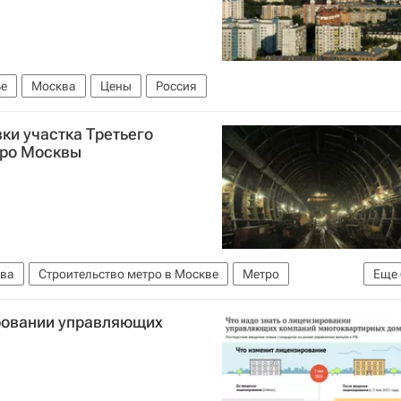
е
Москва
Цены
Россия
ки участка Третьего
тро Москвы
ва
Строительство метро в Москве
Метро
Еще
ура
Строительство
Проектирование
ировании управляющих
чного контура метро Москвы
Россия