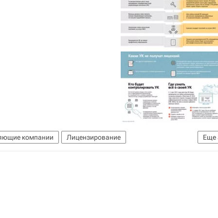
яющие компании
Лицензирование
Еще
мпаний в сфере ЖКХ
Россия
ь