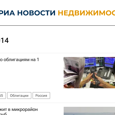
014
о облигациям на 1
55
Облигации
Россия
жит в микрорайон
руб