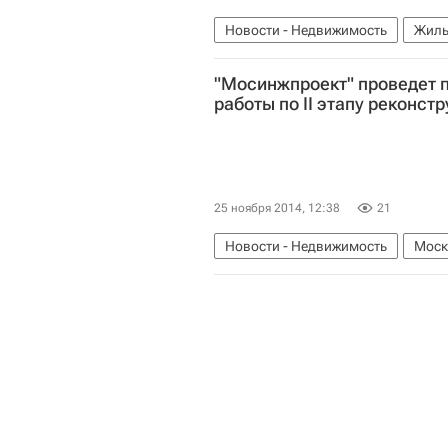
Новости - Недвижимость
Жиль
Законодательство
Россия
"Мосинжпроект" проведет 
работы по II этапу реконст
25 ноября 2014, 12:38
21
Новости - Недвижимость
Моск
Проектирование
Мосинжпрое