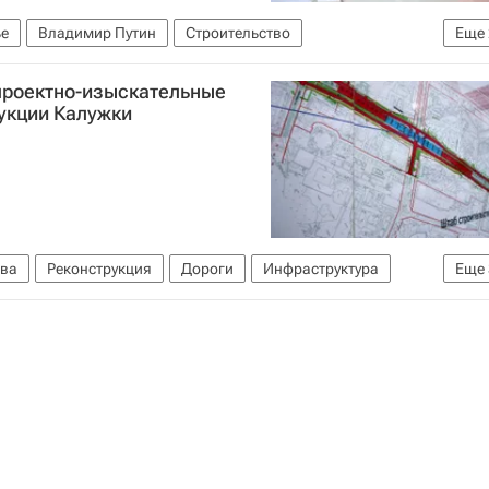
е
Владимир Путин
Строительство
Еще
проектно-изыскательные
рукции Калужки
ва
Реконструкция
Дороги
Инфраструктура
Еще
кт
Россия