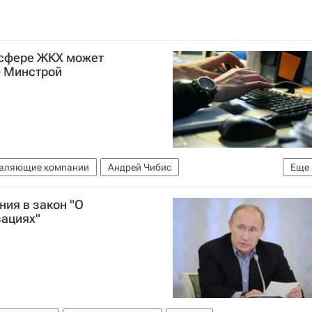
 сфере ЖКХ может
- Минстрой
вляющие компании
Андрей Чибис
Еще
мпаний в сфере ЖКХ
ия в закон "О
илищно-коммунального хозяйства РФ (Минстрой России)
ациях"