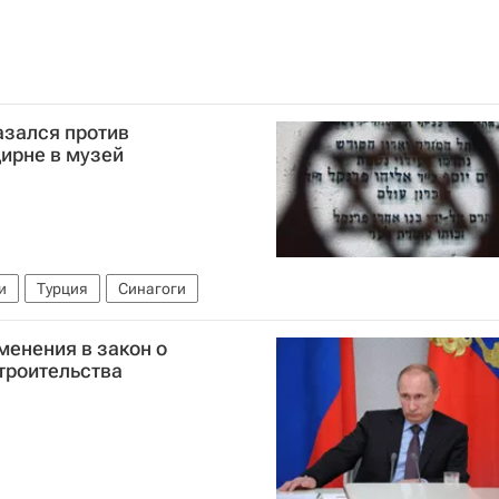
азался против
ирне в музей
и
Турция
Синагоги
менения в закон о
троительства