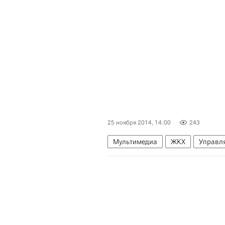
25 ноября 2014, 14:00
243
Мультимедиа
ЖКХ
Управл
Лицензирование управляющих ко
Мультимедиа – РИА Недвижимост