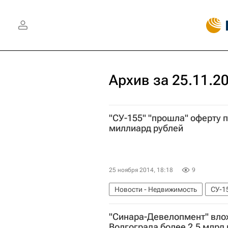
Архив за 25.11.2
"СУ-155" "прошла" оферту п
миллиард рублей
25 ноября 2014, 18:18
9
Новости - Недвижимость
СУ-1
"Синара-Девелопмент" вло
Волгограда более 2,5 млрд 