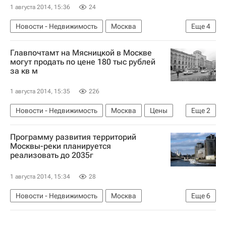
1 августа 2014, 15:36
24
Новости - Недвижимость
Москва
Еще
4
Конкурсы
Москва-река
Главпочтамт на Мясницкой в Москве
Развитие набережных Москвы-реки
Россия
могут продать по цене 180 тыс рублей
за кв м
1 августа 2014, 15:35
226
Новости - Недвижимость
Москва
Цены
Еще
2
Коммерческая недвижимость
Россия
Программу развития территорий
Москвы-реки планируется
реализовать до 2035г
1 августа 2014, 15:34
28
Новости - Недвижимость
Москва
Еще
6
Благоустройство
Сергей Кузнецов