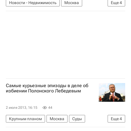
Новости - Недвижимость
Москва
Еще
4
Марат Хуснуллин
Строительство
"Новая" Москва
Россия
Самые курьезные эпизоды в деле об
избиении Полонского Лебедевым
2 июля 2013, 16:15
44
Крупным планом
Москва
Суды
Еще
4
Сергей Полонский
Александр Лебедев