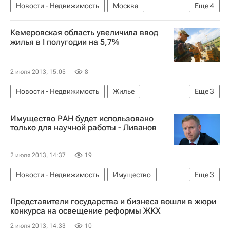
Новости - Недвижимость
Москва
Еще
4
Реконструкция
Транспорт
Кемеровская область увеличила ввод
Инфраструктура
Россия
жилья в I полугодии на 5,7%
2 июля 2013, 15:05
8
Новости - Недвижимость
Жилье
Еще
3
Кемеровская область
Строительство
Имущество РАН будет использовано
Россия
только для научной работы - Ливанов
2 июля 2013, 14:37
19
Новости - Недвижимость
Имущество
Еще
3
Использование имущества РАН
Представители государства и бизнеса вошли в жюри
Российская академия наук
Россия
конкурса на освещение реформы ЖКХ
2 июля 2013, 14:33
10