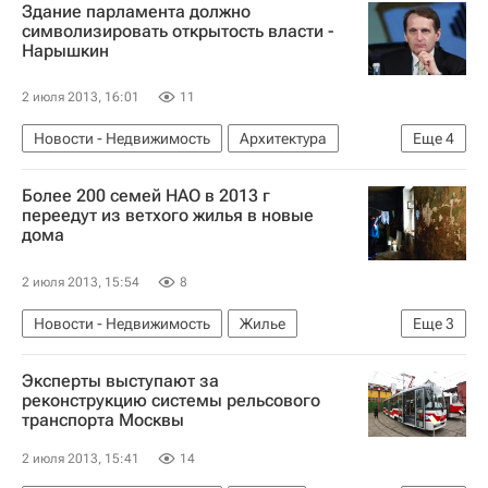
Здание парламента должно
Россия
Аналитика – РИА Недвижимость
символизировать открытость власти -
Нарышкин
2 июля 2013, 16:01
11
Новости - Недвижимость
Архитектура
Еще
4
Сергей Нарышкин
Госдума РФ
Более 200 семей НАО в 2013 г
Недвижимость
Россия
переедут из ветхого жилья в новые
дома
2 июля 2013, 15:54
8
Новости - Недвижимость
Жилье
Еще
3
Аварийные дома
Эксперты выступают за
Ненецкий автономный округ
Россия
реконструкцию системы рельсового
транспорта Москвы
2 июля 2013, 15:41
14