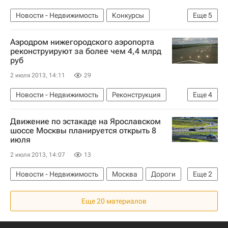
Новости - Недвижимость
Конкурсы
Еще
5
Фонд ЖКХ
ЖКХ
Минрегион
Аэродром нижегородского аэропорта
Госдума РФ
Россия
реконструируют за более чем 4,4 млрд
руб
2 июля 2013, 14:11
29
Новости - Недвижимость
Реконструкция
Еще
4
Нижегородская область
Аэропорты
Движение по эстакаде на Ярославском
Инфраструктура
Россия
шоссе Москвы планируется открыть 8
июля
2 июля 2013, 14:07
13
Новости - Недвижимость
Москва
Дороги
Еще
2
Инфраструктура
Россия
Еще 20 материалов