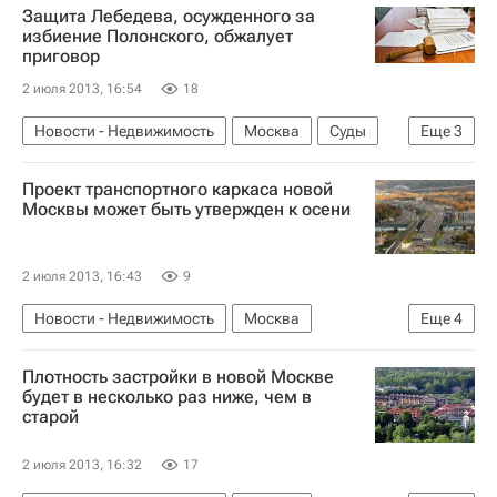
Защита Лебедева, осужденного за
избиение Полонского, обжалует
приговор
2 июля 2013, 16:54
18
Новости - Недвижимость
Москва
Суды
Еще
3
Сергей Полонский
Александр Лебедев
Проект транспортного каркаса новой
Россия
Москвы может быть утвержден к осени
2 июля 2013, 16:43
9
Новости - Недвижимость
Москва
Еще
4
Транспорт
Марат Хуснуллин
Плотность застройки в новой Москве
Инфраструктура
Россия
будет в несколько раз ниже, чем в
старой
2 июля 2013, 16:32
17