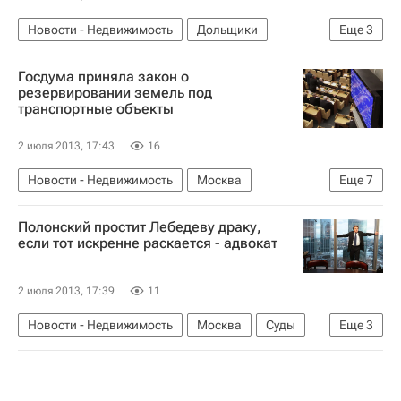
Новости - Недвижимость
Дольщики
Еще
3
Госдума РФ
Законодательство
Россия
Госдума приняла закон о
резервировании земель под
транспортные объекты
2 июля 2013, 17:43
16
Новости - Недвижимость
Москва
Еще
7
Транспорт
Инфраструктура
Полонский простит Лебедеву драку,
Строительство
Госдума РФ
если тот искренне раскается - адвокат
Законодательство
Земельные участки
Россия
2 июля 2013, 17:39
11
Новости - Недвижимость
Москва
Суды
Еще
3
Сергей Полонский
Александр Лебедев
Россия