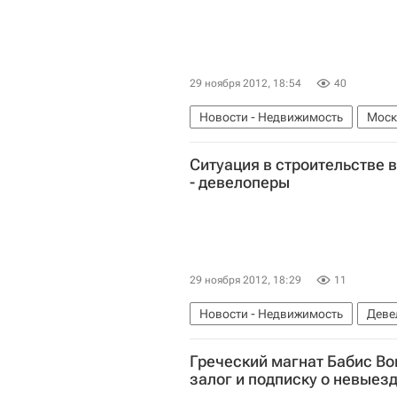
29 ноября 2012, 18:54
40
Новости - Недвижимость
Моск
Москомстройинвест
Общежит
Ситуация в строительстве 
- девелоперы
29 ноября 2012, 18:29
11
Новости - Недвижимость
Деве
Греческий магнат Бабис Во
залог и подписку о невыез