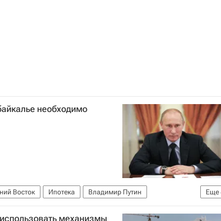
байкалье необходимо
ний Восток
Ипотека
Владимир Путин
Еще
ьский край
Жилье
Россия
 использовать механизмы