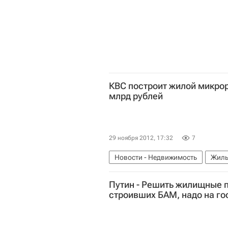
КВС построит жилой микрор
млрд рублей
29 ноября 2012, 17:32
7
Новости - Недвижимость
Жиль
Строительство
Россия
Путин - Решить жилищные 
строивших БАМ, надо на го