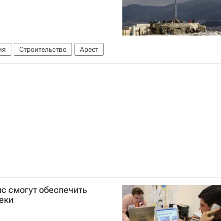
ия
Строительство
Арест
ис смогут обеспечить
еки