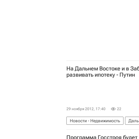
На Дальнем Востоке и в За
развивать ипотеку - Путин
29 ноября 2012, 17:40
22
Новости - Недвижимость
Даль
Малоэтажное жилье
Забайкал
Программа Госстроя будет