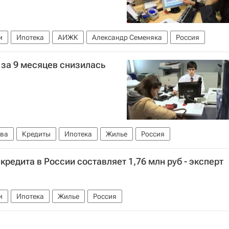
и
Ипотека
АИЖК
Александр Семеняка
Россия
 за 9 месяцев снизилась
ва
Кредиты
Ипотека
Жилье
Россия
редита в России составляет 1,76 млн руб - эксперт
и
Ипотека
Жилье
Россия