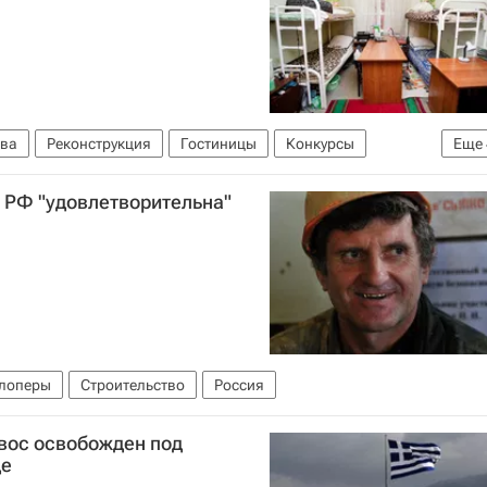
ва
Реконструкция
Гостиницы
Конкурсы
Еще
ия
Коммерческая недвижимость
Россия
в РФ "удовлетворительна"
лоперы
Строительство
Россия
вос освобожден под
де