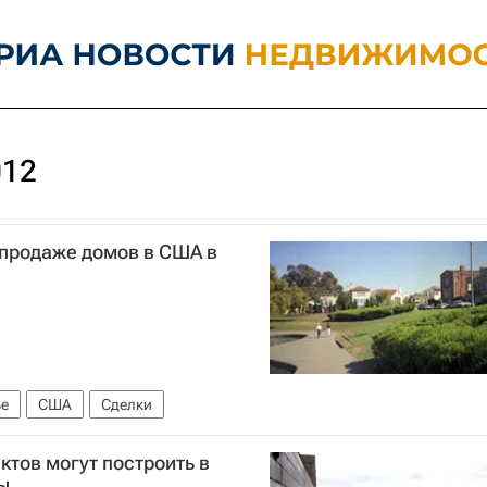
012
продаже домов в США в
е
США
Сделки
ктов могут построить в
ы