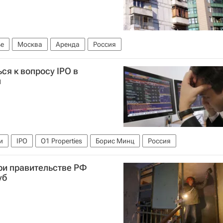
е
Москва
Аренда
Россия
ься к вопросу IPO в
ы
и
IPO
O1 Properties
Борис Минц
Россия
ри правительстве РФ
уб