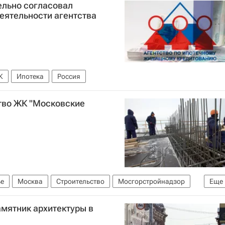
льно согласовал
еятельности агентства
К
Ипотека
Россия
тво ЖК "Московские
е
Москва
Строительство
Мосгорстройнадзор
Еще
мятник архитектуры в