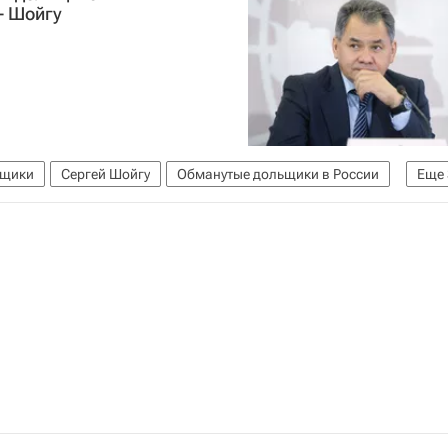
- Шойгу
щики
Сергей Шойгу
Обманутые дольщики в России
Еще
Подмосковье)
Россия