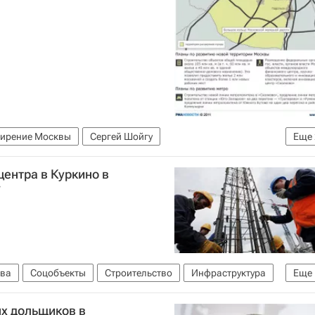
ирение Москвы
Сергей Шойгу
Еще
е)
Россия
центра в Куркино в
г
ва
Соцобъекты
Строительство
Инфраструктура
Еще
х дольщиков в