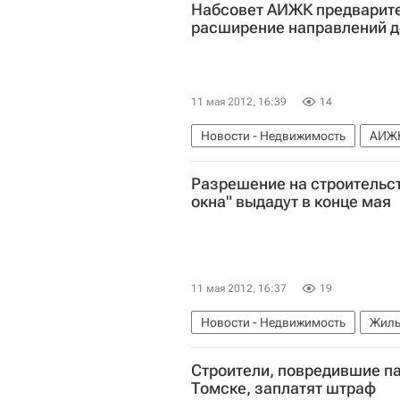
Набсовет АИЖК предварите
расширение направлений д
11 мая 2012, 16:39
14
Новости - Недвижимость
АИЖ
Разрешение на строительс
окна" выдадут в конце мая
11 мая 2012, 16:37
19
Новости - Недвижимость
Жиль
Россия
Строители, повредившие па
Томске, заплатят штраф