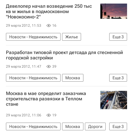
Девелопер начал возведение 250 тыс
кв м жилья в подмосковном
"Новокосино-2"
29 марта 2012, 11:53
16
Новости - Недвижимость
Жилье
Еще
3
Строительство
Разработан типовой проект детсада для стесненной
Московская область (Подмосковье)
Россия
городской застройки
29 марта 2012, 11:47
39
Новости - Недвижимость
Москва
Еще
3
Социальная инфраструктура
Проект
Москва в мае определит заказчика
Россия
строительства развязки в Теплом
стане
29 марта 2012, 11:06
19
Новости - Недвижимость
Москва
Дороги
Еще
3