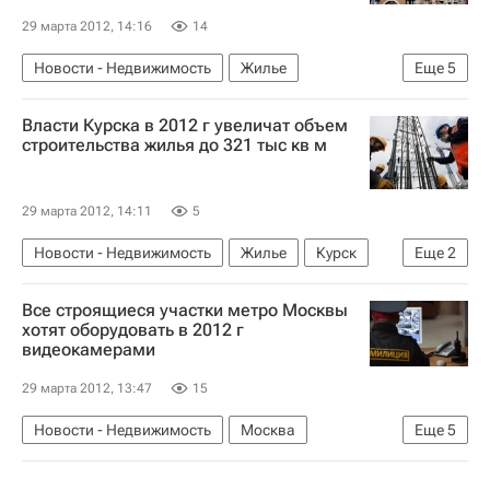
29 марта 2012, 14:16
14
Новости - Недвижимость
Жилье
Еще
5
Дольщики
Республика Татарстан (Татарстан)
Власти Курска в 2012 г увеличат объем
Строительство
строительства жилья до 321 тыс кв м
Обманутые дольщики в России
Россия
29 марта 2012, 14:11
5
Новости - Недвижимость
Жилье
Курск
Еще
2
Строительство
Россия
Все строящиеся участки метро Москвы
хотят оборудовать в 2012 г
видеокамерами
29 марта 2012, 13:47
15
Новости - Недвижимость
Москва
Еще
5
Строительство метро в Москве
Метро