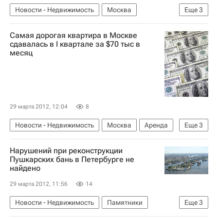
Новости - Недвижимость
Москва
Еще
3
Реставрация
Самая дорогая квартира в Москве
Судьба парка "Кусково" в Москве
Россия
сдавалась в I квартале за $70 тыс в
месяц
29 марта 2012, 12:04
8
Новости - Недвижимость
Москва
Аренда
Еще
3
Элитное жилье
Жилье
Россия
Нарушений при реконструкции
Пушкарских бань в Петербурге не
найдено
29 марта 2012, 11:56
14
Новости - Недвижимость
Памятники
Еще
3
Реконструкция
Городская среда
Россия