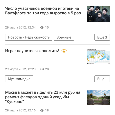
Инфраструктура
Строительство
Число участников военной ипотеки на
Подготовка к Олимпиаде 2014
Балтфлоте за три года выросло в 5 раз
Спортивные объекты
Россия
29 марта 2012, 12:34
15
Новости - Недвижимость
Военные
Еще
3
Ипотека
Игра: научитесь экономить!
Обеспечение жильем военнослужащих РФ
Россия
29 марта 2012, 12:23
28
Мультимедиа
Еще
1
Мультимедиа – РИА Недвижимость
Москва может выделить 23 млн руб на
ремонт фасадов зданий усадьбы
"Кусково"
29 марта 2012, 12:16
18