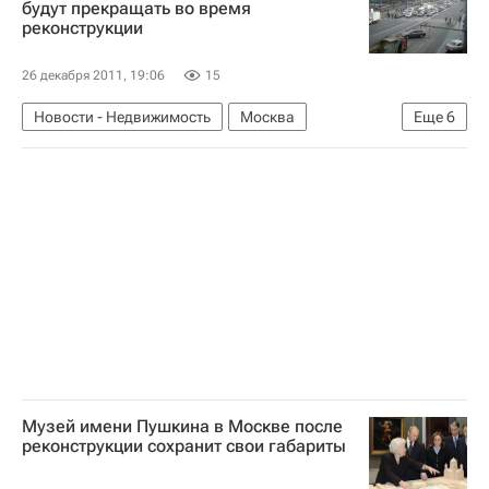
будут прекращать во время
реконструкции
Архнадзор
Детский мир
Городская среда
Коммерческая недвижимость
Россия
26 декабря 2011, 19:06
15
Новости - Недвижимость
Москва
Еще
6
Реконструкция
Стройкомплекс
Реконструкция вылетных магистралей в Москве
Вылетные магистрали
Инфраструктура
Россия
Музей имени Пушкина в Москве после
реконструкции сохранит свои габариты