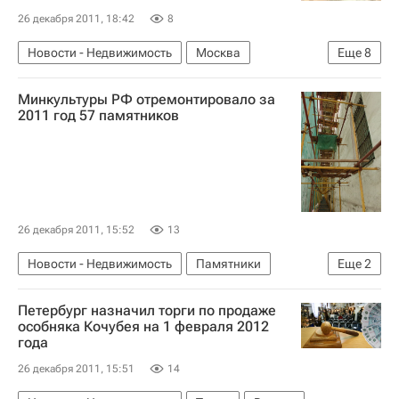
26 декабря 2011, 18:42
8
Новости - Недвижимость
Москва
Еще
8
Памятники
Реконструкция
Минкультуры РФ отремонтировало за
Сохранение исторического облика Москвы
2011 год 57 памятников
Музеи
Москомстройинвест
Дискуссия вокруг проекта реконструкции ГМИИ имени Пушкина
Городская среда
Россия
26 декабря 2011, 15:52
13
Новости - Недвижимость
Памятники
Еще
2
Министерство культуры Российской Федерации (Минкультуры России)
Петербург назначил торги по продаже
Россия
особняка Кочубея на 1 февраля 2012
года
26 декабря 2011, 15:51
14