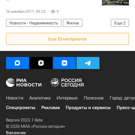
26 декабря 2011, 09:23
9
Новости - Недвижимость
Жилье
Еще
2
Белгородская область
Россия
Еще 20 материалов
Новости
Аналитика
Интервью
Полезное
Город: дета
Спецпроекты
Реклама
Продукты и сервисы
Пресс-ц
Версия 2023.1 Beta
© 2026 МИА «Россия сегодня»
Вакансии