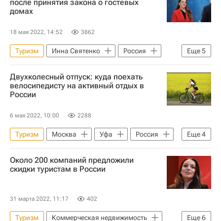
после принятия закона о гостевых
домах
Гостиницы
Новости - Туризм
18 мая 2022, 14:52
3862
Туризм
Инна Святенко
Россия
Еще
5
Совет Федерации РФ
Двухколесный отпуск: куда поехать
Коммерческая недвижимость
велосипедисту на активный отдых в
России
Федеральное агентство по туризму (Ростуризм)
Зарина Догузова
Новости - Туризм
6 мая 2022, 10:00
2288
Туризм
Москва
Уфа
Россия
Еще
4
ГИБДД МВД РФ
Около 200 компаний предложили
Московское центральное кольцо (МЦК)
скидки туристам в России
Санкт-Петербург
Аналитика – РИА Недвижимость
31 марта 2022, 11:17
402
Туризм
Коммерческая недвижимость
Еще
6