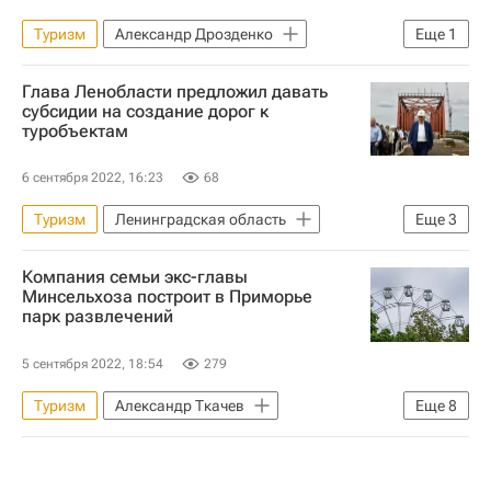
Туризм
Александр Дрозденко
Еще
1
Коммерческая недвижимость
Глава Ленобласти предложил давать
субсидии на создание дорог к
туробъектам
6 сентября 2022, 16:23
68
Туризм
Ленинградская область
Еще
3
Александр Дрозденко
Инфраструктура
Компания семьи экс-главы
Дороги
Минсельхоза построит в Приморье
парк развлечений
5 сентября 2022, 18:54
279
Туризм
Александр Ткачев
Еще
8
Министерство сельского хозяйства РФ (Минсельхоз России)
Парк развлечений
Строительство