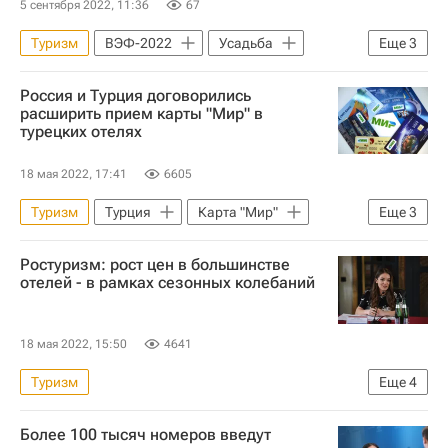
5 сентября 2022, 11:36
67
Туризм
ВЭФ-2022
Усадьба
Еще
3
Инфраструктура
Гостиницы
Россия и Турция договорились
Коммерческая недвижимость
расширить прием карты "Мир" в
турецких отелях
18 мая 2022, 17:41
6605
Туризм
Турция
Карта "Мир"
Еще
3
Коммерческая недвижимость
Отели
Ростуризм: рост цен в большинстве
Новости - Туризм
отелей - в рамках сезонных колебаний
18 мая 2022, 15:50
4641
Туризм
Еще
4
Федеральное агентство по туризму (Ростуризм)
Более 100 тысяч номеров введут
Федеральная антимонопольная служба (ФАС России)