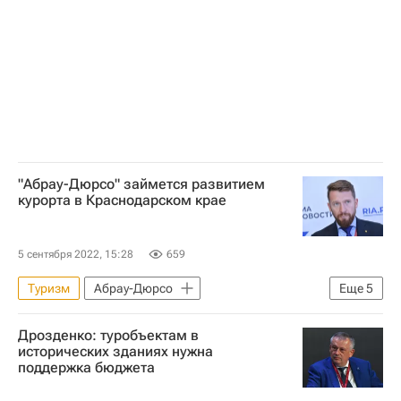
Туризм
Новости - Туризм
Русский (остров)
Владивосток
Инвестиции
"Абрау-Дюрсо" займется развитием
курорта в Краснодарском крае
5 сентября 2022, 15:28
659
Туризм
Абрау-Дюрсо
Еще
5
Краснодарский край
Павел Титов
Дрозденко: туробъектам в
Коммерческая недвижимость
исторических зданиях нужна
поддержка бюджета
Гостиницы
ВЭФ-2022