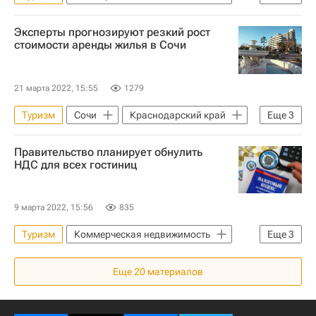
Россия
Приморский край
Эксперты прогнозируют резкий рост
Федеральное агентство по туризму (Ростуризм)
стоимости аренды жилья в Сочи
Санкции в отношении России
Новости - Туризм
туристы
21 марта 2022, 15:55
1279
Туризм
Сочи
Краснодарский край
Еще
3
Жилье
Новости - Туризм
туристы
Правительство планирует обнулить
НДС для всех гостиниц
9 марта 2022, 15:56
835
Туризм
Коммерческая недвижимость
Еще
3
Гостиницы
Налоги
Еще
20
материалов
Правительство РФ