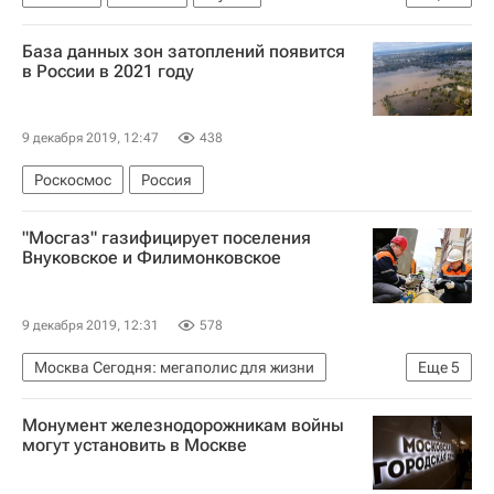
Городская среда
База данных зон затоплений появится
в России в 2021 году
9 декабря 2019, 12:47
438
Роскосмос
Россия
"Мосгаз" газифицирует поселения
Внуковское и Филимонковское
9 декабря 2019, 12:31
578
Москва Сегодня: мегаполис для жизни
Еще
5
Мосгаз
Новая Москва
ЖКХ
Монумент железнодорожникам войны
Городское хозяйство Москвы
могут установить в Москве
Комплекс городского хозяйства Москвы