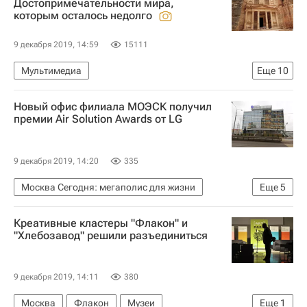
Достопримечательности мира,
которым осталось недолго
Комплекс городского хозяйства Москвы
9 декабря 2019, 14:59
15111
Мультимедиа
Еще
10
Мультимедиа – РИА Недвижимость
Туризм
Новый офис филиала МОЭСК получил
Африка
Мадагаскар
Йемен
Чили
премии Air Solution Awards от LG
Перу
Хорватия
Боливия
Саудовская Аравия
9 декабря 2019, 14:20
335
Москва Сегодня: мегаполис для жизни
Еще
5
Россети Московский регион
Креативные кластеры "Флакон" и
Городское хозяйство Москвы
"Хлебозавод" решили разъединиться
Комплекс городского хозяйства Москвы
Москва
LG Electronics
9 декабря 2019, 14:11
380
Москва
Флакон
Музеи
Еще
1