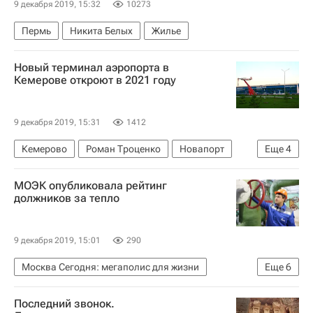
9 декабря 2019, 15:32
10273
Пермь
Никита Белых
Жилье
Новый терминал аэропорта в
Кемерове откроют в 2021 году
9 декабря 2019, 15:31
1412
Кемерово
Роман Троценко
Новапорт
Еще
4
Главгосэкспертиза
МОЭК опубликовала рейтинг
Коммерческая недвижимость
Аэропорты
должников за тепло
Сергей Цивилев
9 декабря 2019, 15:01
290
Москва Сегодня: мегаполис для жизни
Еще
6
Москва
МОЭК
ЖКХ
Долги
Последний звонок.
Городское хозяйство Москвы