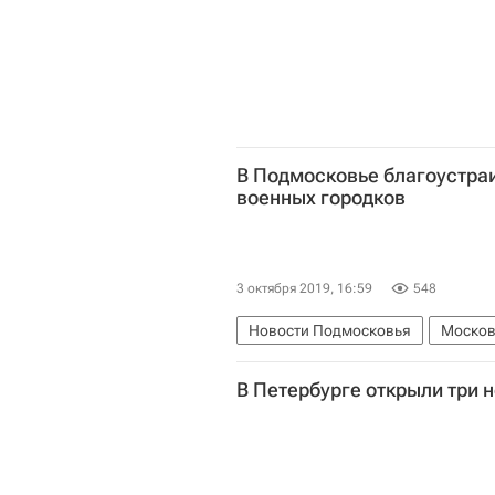
В Подмосковье благоустра
военных городков
3 октября 2019, 16:59
548
Новости Подмосковья
Москов
Андрей Воробьев
Инфраструк
В Петербурге открыли три 