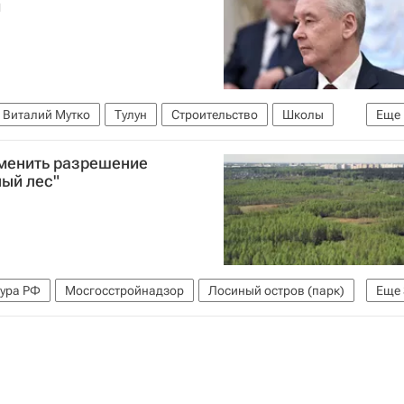
и
Виталий Мутко
Тулун
Строительство
Школы
Еще
тменить разрешение
ный лес"
тура РФ
Мосгосстройнадзор
Лосиный остров (парк)
Еще
ки