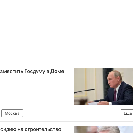
азместить Госдуму в Доме
Москва
Еще
фин России)
бсидию на строительство