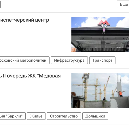
Еще
га и Ленинградской области
Инфраструктура
диспетчерский центр
осковский метрополитен
Инфраструктура
Транспорт
ь II очередь ЖК "Медовая
ия "Баркли"
Жилье
Строительство
Дольщики