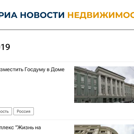
019
азместить Госдуму в Доме
ость
Россия
плекс "Жизнь на