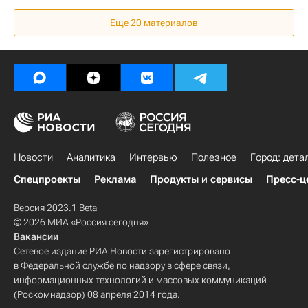
Мультимедиа
Чехия
Венгрия
Еще 20 материалов
Будапешт
Франция
Париж
Австрия
Вена
Румыния
Латвия
США
Архитектура
Туризм
Новости
Аналитика
Интервью
Полезное
Город: дета
Спецпроекты
Реклама
Продукты и сервисы
Пресс-ц
Версия 2023.1 Beta
© 2026 МИА «Россия сегодня»
Вакансии
Сетевое издание РИА Новости зарегистрировано
в Федеральной службе по надзору в сфере связи,
информационных технологий и массовых коммуникаций
(Роскомнадзор) 08 апреля 2014 года.