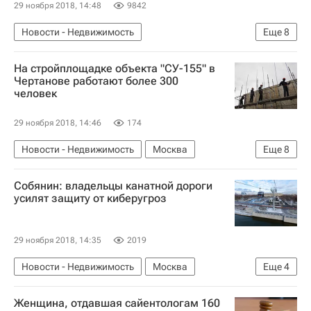
29 ноября 2018, 14:48
9842
Новости - Недвижимость
Еще
8
Северо-Восточная хорда в Москве
Москва
На стройплощадке объекта "СУ-155" в
Сергей Собянин
Правительство г. Москвы
Чертанове работают более 300
человек
Строительство
Дороги
Инфраструктура
Россия
29 ноября 2018, 14:46
174
Новости - Недвижимость
Москва
Еще
8
Москомстройинвест
Собянин: владельцы канатной дороги
Правительство г. Москвы
СУ-155
усилят защиту от киберугроз
Строители
Строительство
Недвижимость
Жилье
Россия
29 ноября 2018, 14:35
2019
Новости - Недвижимость
Москва
Еще
4
Сергей Собянин
Безопасность
Женщина, отдавшая сайентологам 160
Инфраструктура
Россия