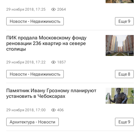
29 ноября 2018, 17:25
2064
Новости - Недвижимость
Еще
9
Проблемы девелоперской компании Urban Group
ПИК продала Московскому фонду
Московская область (Подмосковье)
реновации 236 квартир на севере
столицы
Главгосстройнадзор Московской области
Urban Group
Строительство
Жилье
29 ноября 2018, 17:22
1857
Недвижимость
Новости - Недвижимость
Еще
8
Завершение строительства домов Urban Group
Программа реновации в Москве
Москва
Россия
Памятник Ивану Грозному планируют
ПИК
Жилье
Недвижимость
Реновация
установить в Чебоксарах
Девелоперы
Россия
29 ноября 2018, 17:00
406
Архитектура - Новости
Еще
9
Новости - Недвижимость