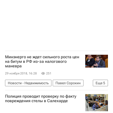
Чувашская Республика (Чувашия)
Чебоксары
Иван Грозный
Министерство культуры Российской Федерации (Минкультуры России)
Российское военно-историческое общество (РВИО)
Архитектура
Памятники
Россия
Минэнерго не ждет сильного роста цен
на битум в РФ из-за налогового
маневра
29 ноября 2018, 16:28
251
Новости - Недвижимость
Павел Сорокин
Еще
5
Министерство энергетики РФ (Минэнерго России)
Полиция проводит проверку по факту
Цены
Стройматериалы
Налоги
повреждения стелы в Салехарде
Россия