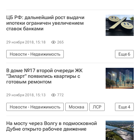
ЦБ РФ: дальнейший рост выдачи
ипотеки ограничен увеличением
ставок банками
29 ноября 2018, 15:18
265
Новости - Недвижимость
Еще
6
Повышение ставок по ипотеке
В доме №17 второй очереди ЖК
Центральный Банк РФ (ЦБ РФ)
Банки
"Зиларт" появились квартиры с
готовым ремонтом
Ипотека
Ставки
Россия
29 ноября 2018, 15:13
772
Новости - Недвижимость
Москва
ЛСР
Еще
4
Жилье
Ремонт
Недвижимость
Россия
На мосту через Волгу в подмосковной
Дубне открыто рабочее движение