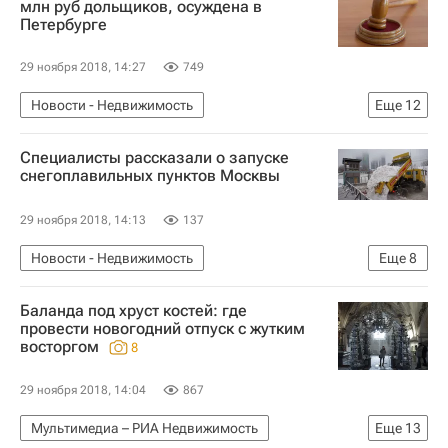
млн руб дольщиков, осуждена в
Петербурге
29 ноября 2018, 14:27
749
Новости - Недвижимость
Еще
12
Обманутые дольщики в России
Религия
Специалисты рассказали о запуске
Санкт-Петербург
снегоплавильных пунктов Москвы
Октябрьский районный суд Петербурга
29 ноября 2018, 14:13
137
Сайентологическая церквь
Недвижимость
Новости - Недвижимость
Еще
8
Дольщики
Суды
Криминал
Городское хозяйство Москвы
Москва
Мошенничество
Жилье
Россия
Баланда под хруст костей: где
Петр Бирюков
провести новогодний отпуск с жутким
восторгом
8
Комплекс городского хозяйства Москвы
Правительство г. Москвы
ЖКХ
29 ноября 2018, 14:04
867
Инфраструктура
Россия
Мультимедиа – РИА Недвижимость
Еще
13