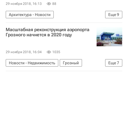
29 ноября 2018, 16:13
88
Архитектура - Новости
Еще
9
Новости - Недвижимость
Салехард
Масштабная реконструкция аэропорта
Министерство внутренних дел РФ (МВД России)
Грозного начнется в 2020 году
Архитектура
Памятники
Вандализм
Криминал
29 ноября 2018, 16:04
1035
Ямало-Ненецкий автономный округ (ЯНАО)
Новости - Недвижимость
Грозный
Еще
7
Россия
Рамзан Кадыров
Александр Нерадько
Аэропорты
Реконструкция
Инфраструктура
Чеченская республика (Чечня)
Россия