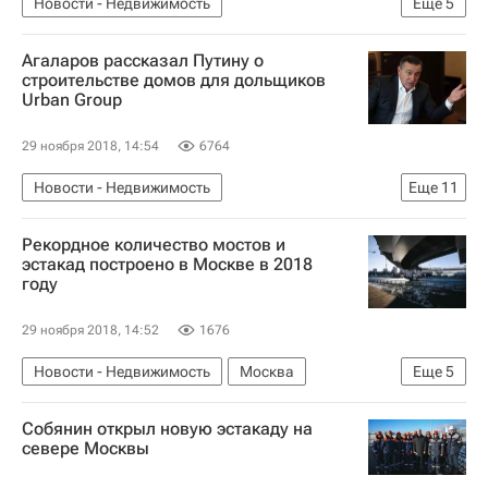
Новости - Недвижимость
Еще
5
Центральный Банк РФ (ЦБ РФ)
Банки
Агаларов рассказал Путину о
Кредиты
Ипотека
Россия
строительстве домов для дольщиков
Urban Group
29 ноября 2018, 14:54
6764
Новости - Недвижимость
Еще
11
Проблемы девелоперской компании Urban Group
Рекордное количество мостов и
Москва
Араз Агаларов
Владимир Путин
эстакад построено в Москве в 2018
году
Crocus Group
Urban Group
Строительство
Дольщики
Недвижимость
Жилье
29 ноября 2018, 14:52
1676
Россия
Новости - Недвижимость
Москва
Еще
5
Сергей Собянин
Правительство г. Москвы
Собянин открыл новую эстакаду на
Строительство
Инфраструктура
Россия
севере Москвы