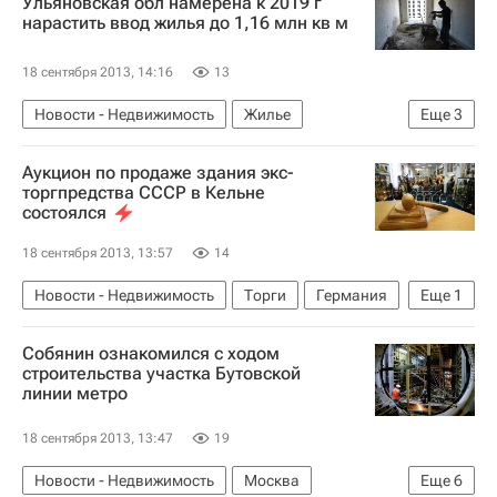
Ульяновская обл намерена к 2019 г
Строительство
Россия
нарастить ввод жилья до 1,16 млн кв м
18 сентября 2013, 14:16
13
Новости - Недвижимость
Жилье
Еще
3
Ульяновская область
Строительство
Аукцион по продаже здания экс-
Россия
торгпредства СССР в Кельне
состоялся
18 сентября 2013, 13:57
14
Новости - Недвижимость
Торги
Германия
Еще
1
Недвижимость
Собянин ознакомился с ходом
строительства участка Бутовской
линии метро
18 сентября 2013, 13:47
19
Новости - Недвижимость
Москва
Еще
6