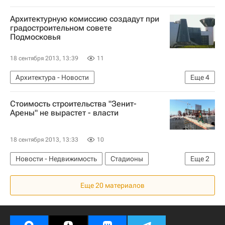
Строительство метро в Москве
Метро
Архитектурную комиссию создадут при
Сергей Собянин
Инфраструктура
градостроительном совете
Подмосковья
Строительство
Россия
18 сентября 2013, 13:39
11
Архитектура - Новости
Еще
4
Новости - Недвижимость
Архитектура
Стоимость строительства "Зенит-
Московская область (Подмосковье)
Россия
Арены" не вырастет - власти
18 сентября 2013, 13:33
10
Новости - Недвижимость
Стадионы
Еще
2
Строительство
Россия
Еще 20 материалов