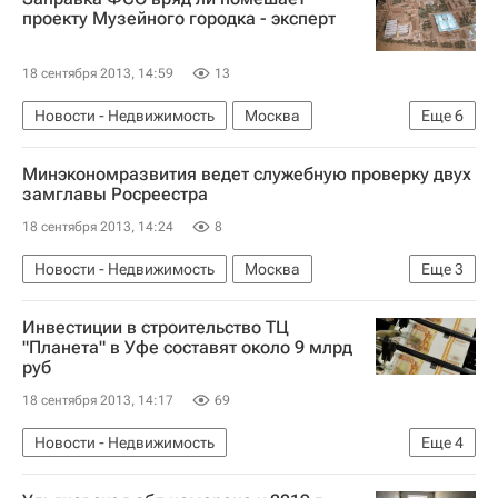
проекту Музейного городка - эксперт
18 сентября 2013, 14:59
13
Новости - Недвижимость
Москва
Еще
6
Реконструкция
Музеи
Архитектура
Минэкономразвития ведет служебную проверку двух
Строительство
замглавы Росреестра
Дискуссия вокруг проекта реконструкции ГМИИ имени Пушкина
18 сентября 2013, 14:24
8
Россия
Новости - Недвижимость
Москва
Еще
3
Федеральная служба государственной регистрации, кадастра и картографии (Росреестр)
Инвестиции в строительство ТЦ
Чиновники
Россия
"Планета" в Уфе составят около 9 млрд
руб
18 сентября 2013, 14:17
69
Новости - Недвижимость
Еще
4
Коммерческая недвижимость
Уфа