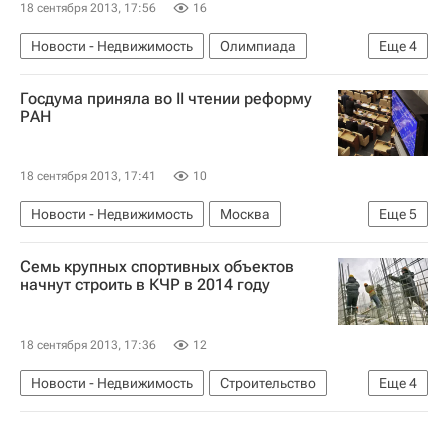
18 сентября 2013, 17:56
16
Новости - Недвижимость
Олимпиада
Еще
4
Сочи
ВЭБ.РФ (ВЭБ)
Госдума приняла во II чтении реформу
Подготовка к Олимпиаде 2014
Россия
РАН
18 сентября 2013, 17:41
10
Новости - Недвижимость
Москва
Еще
5
Госдума РФ
Законодательство
Семь крупных спортивных объектов
Использование имущества РАН
начнут строить в КЧР в 2014 году
Российская академия наук
Россия
18 сентября 2013, 17:36
12
Новости - Недвижимость
Строительство
Еще
4
Спортивные объекты
Инфраструктура
Карачаево-Черкесская республика (КЧР)