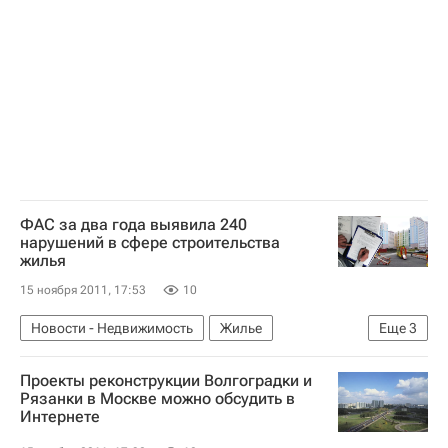
Министерство внутренних дел РФ (МВД России)
Россия
ФАС за два года выявила 240
нарушений в сфере строительства
жилья
15 ноября 2011, 17:53
10
Новости - Недвижимость
Жилье
Еще
3
Строительство
Проекты реконструкции Волгоградки и
Федеральная антимонопольная служба (ФАС России)
Рязанки в Москве можно обсудить в
Интернете
Россия