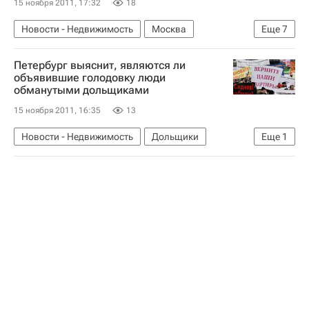
15 ноября 2011, 17:32
18
Новости - Недвижимость
Москва
Еще
7
Реконструкция
Дороги
Стройкомплекс
Петербург выяснит, являются ли
Марат Хуснуллин
объявившие голодовку люди
обманутыми дольщиками
Реконструкция вылетных магистралей в Москве
15 ноября 2011, 16:35
13
Инфраструктура
Россия
Новости - Недвижимость
Дольщики
Еще
1
Россия