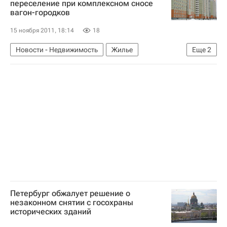
переселение при комплексном сносе
вагон-городков
Департамент строительства
Строительство ММДЦ "Москва-Сити"
15 ноября 2011, 18:14
18
Андрей Бочкарев
Строительство
Новости - Недвижимость
Жилье
Еще
2
Инфраструктура
Россия
Ханты-Мансийск
Россия
Петербург обжалует решение о
незаконном снятии с госохраны
исторических зданий