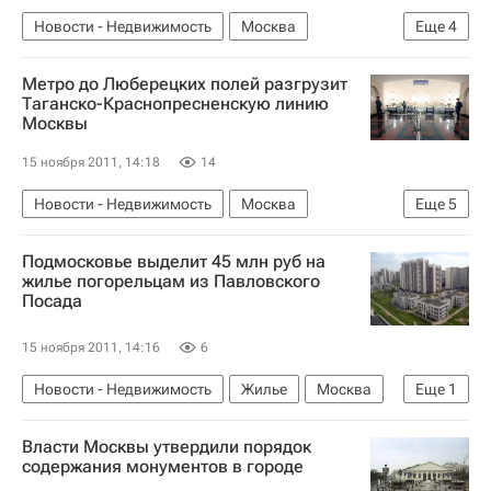
Новости - Недвижимость
Москва
Еще
4
Москомархитектура
Строительство
Метро до Люберецких полей разгрузит
Инфраструктура
Россия
Таганско-Краснопресненскую линию
Москвы
15 ноября 2011, 14:18
14
Новости - Недвижимость
Москва
Еще
5
Строительство метро в Москве
Метро
Подмосковье выделит 45 млн руб на
Строительство
Инфраструктура
Россия
жилье погорельцам из Павловского
Посада
15 ноября 2011, 14:16
6
Новости - Недвижимость
Жилье
Москва
Еще
1
Россия
Власти Москвы утвердили порядок
содержания монументов в городе