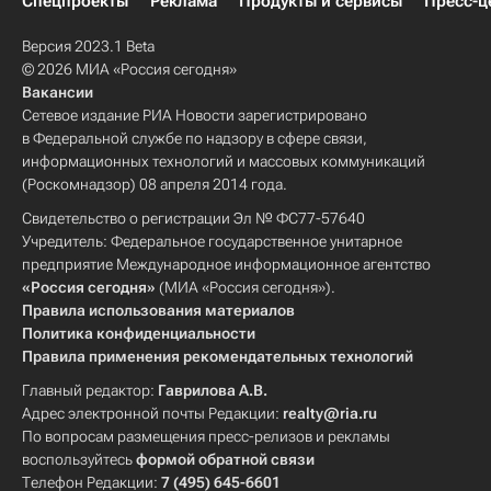
Спецпроекты
Реклама
Продукты и сервисы
Пресс-ц
Версия 2023.1 Beta
© 2026 МИА «Россия сегодня»
Вакансии
Сетевое издание РИА Новости зарегистрировано
в Федеральной службе по надзору в сфере связи,
информационных технологий и массовых коммуникаций
(Роскомнадзор) 08 апреля 2014 года.
Свидетельство о регистрации Эл № ФС77-57640
Учредитель: Федеральное государственное унитарное
предприятие Международное информационное агентство
«Россия сегодня»
(МИА «Россия сегодня»).
Правила использования материалов
Политика конфиденциальности
Правила применения рекомендательных технологий
Главный редактор:
Гаврилова А.В.
Адрес электронной почты Редакции:
realty@ria.ru
По вопросам размещения пресс-релизов и рекламы
воспользуйтесь
формой обратной связи
Телефон Редакции:
7 (495) 645-6601