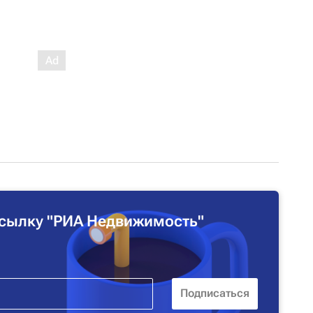
сылку "РИА Недвижимость"