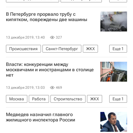
Нижний Новгород
Глеб Никитин
В Петербурге прорвало трубу с
Строительство
Дольщики
кипятком, повреждены две машины
Обманутые дольщики в России
Долевое строительство
13 декабря 2019, 13:40
327
Происшествия
Санкт-Петербург
ЖКХ
Еще
1
ТЭК Санкт-Петербурга
Власти: конкуренции между
москвичами и иностранцами в столице
нет
13 декабря 2019, 13:03
469
Москва
Работа
Строительство
ЖКХ
Еще
1
Строители
Медведев назначил главного
жилищного инспектора России