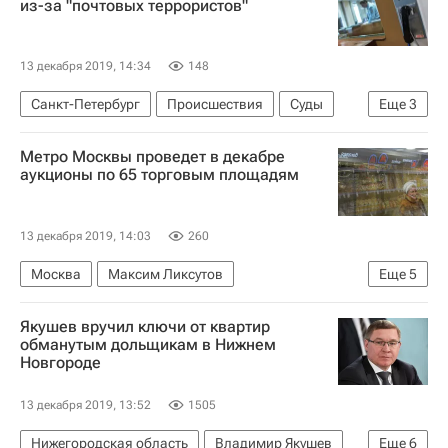
из-за "почтовых террористов"
Калужская область
13 декабря 2019, 14:34
148
Санкт-Петербург
Происшествия
Суды
Еще
3
Массовые звонки о "минировании" зданий в России
Метро Москвы проведет в декабре
Криминал
Россия
аукционы по 65 торговым площадям
13 декабря 2019, 14:03
260
Москва
Максим Ликсутов
Еще
5
Московский метрополитен
Якушев вручил ключи от квартир
Коммерческая недвижимость
Метро
обманутым дольщикам в Нижнем
Новгороде
Торговая недвижимость
Аукцион
13 декабря 2019, 13:52
1505
Нижегородская область
Владимир Якушев
Еще
6