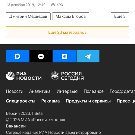
13 декабря 2019, 12:40
493
Дмитрий Медведев
Максим Егоров
Еще
3
Отставки и назначения - Новости
Еще 20 материалов
Министерство строительства и жилищно-коммунального хозяйства РФ (Минстрой России)
Россия
Новости
Аналитика
Интервью
Полезное
Город: дета
Спецпроекты
Реклама
Продукты и сервисы
Пресс-ц
Версия 2023.1 Beta
© 2026 МИА «Россия сегодня»
Вакансии
Сетевое издание РИА Новости зарегистрировано