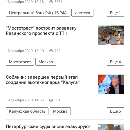
13 декабря 2019, 15:28
8881
Центральный Банк РФ (ЦБ РФ)
Ипотека
Еще
1
Эльвира Набиуллина
"Мостотрест" построит развязку
Рязанского проспекта с ТТК
13 декабря 2019, 15:10
762
Мостотрест
Москва
Еще
4
Московское центральное кольцо (МЦК)
Собянин: завершен первый этап
Строительство
Инфраструктура
Дороги
создания экотехнопарка "Калуга"
13 декабря 2019, 14:55
661
Калужская область
Москва
Еще
5
Анатолий Артамонов
Сергей Собянин
Петербургские суды вновь эвакуируют
Алексей Гордеев
Экология