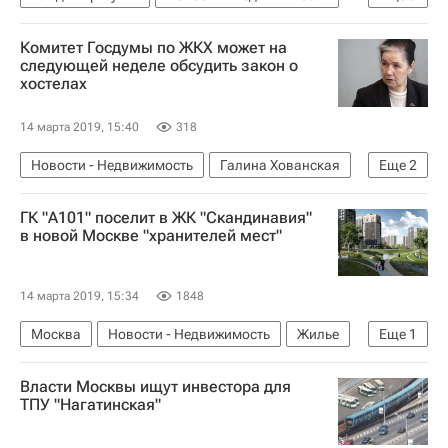
Жилье
Дольщики
Девелоперы
Комитет Госдумы по ЖКХ может на
следующей неделе обсудить закон о
хостелах
14 марта 2019, 15:40
318
Новости - Недвижимость
Галина Хованская
Еще
2
Госдума РФ
Хостелы
ГК "А101" поселит в ЖК "Скандинавия"
в новой Москве "хранителей мест"
14 марта 2019, 15:34
1848
Москва
Новости - Недвижимость
Жилье
Еще
1
ГК "А101"
Власти Москвы ищут инвестора для
ТПУ "Нагатинская"