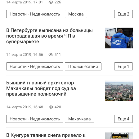
14 марта 2019, 17:01
226
Новости - Недвижимость
Москва
Еще
2
Московская городская дума
Памятники
В Петербурге выписана из больницы
пострадавшая во время ЧП в
супермаркете
14 марта 2019, 16:56
511
Новости - Недвижимость
Происшествия
Еще
1
Санкт-Петербург
Бывший главный архитектор
Махачкалы пойдет под суд за
превышение полномочий
14 марта 2019, 16:48
420
Новости - Недвижимость
Махачкала
Еще
4
Архитекторы
Криминал
В Кунгуре таяние снега привело к
Генеральная прокуратура РФ