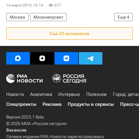
14 марта 2019, 15:14
677
Москва
Мосинжпроект
Еще
4
Департамент г. Москвы по конкурентной политике
Еще 20 материалов
Новости - Недвижимость
Коммерческая недвижимость
ТПУ
Новости
Аналитика
Интервью
Полезное
Город: дета
Спецпроекты
Реклама
Продукты и сервисы
Пресс-ц
Версия 2023.1 Beta
© 2026 МИА «Россия сегодня»
Вакансии
Сетевое издание РИА Новости зарегистрировано