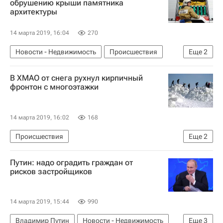
обрушению крыши памятника
архитектуры
Республика Дагестан
14 марта 2019, 16:04
270
Новости - Недвижимость
Происшествия
Еще
2
Кунгур
Пермский край
В ХМАО от снега рухнул кирпичный
фронтон с многоэтажки
14 марта 2019, 16:02
168
Происшествия
Еще
2
Ханты-Мансийский автономный округ
Путин: надо оградить граждан от
Новости - Недвижимость
рисков застройщиков
14 марта 2019, 15:44
990
Владимир Путин
Новости - Недвижимость
Еще
3