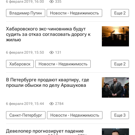
6 февраля 2019, 16:00
335
Владимир Путин
Новости - Недвижимость
Еще
2
Недвижимость
Кадастр
Хабаровского экс-чиновника будут
судить за отказ согласовать дорогу к
жилью
6 февраля 2019, 15:50
131
Хабаровск
Новости - Недвижимость
Еще
2
Дороги
В Петербурге продают квартиру, где
Следственный комитет России (СК РФ)
прошли обыски по делу Арашукова
6 февраля 2019, 15:44
2784
Санкт-Петербург
Новости - Недвижимость
Еще
3
Рауф Арашуков
Жилье
Девелопер прогнозирует падение
Дело клана Арашуковых