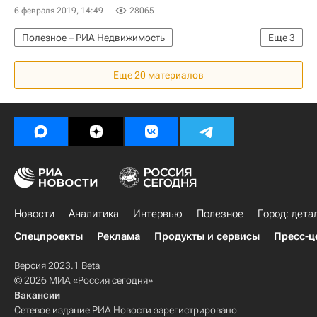
6 февраля 2019, 14:49
28065
Полезное – РИА Недвижимость
Еще
3
Загородная недвижимость
Дача
ЖКХ
Еще 20 материалов
Новости
Аналитика
Интервью
Полезное
Город: дета
Спецпроекты
Реклама
Продукты и сервисы
Пресс-ц
Версия 2023.1 Beta
© 2026 МИА «Россия сегодня»
Вакансии
Сетевое издание РИА Новости зарегистрировано