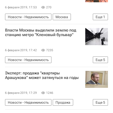
6 февраля 2019, 17:53
270
Новости - Недвижимость
Москва
Еще
1
Центр организации дорожного движения (ЦОДД)
Власти Москвы выделили землю под
станцию метро "Кленовый бульвар"
6 февраля 2019, 17:42
7235
Новости - Недвижимость
Еще
5
Московский метрополитен
Москва
Эксперт: продажа "квартиры
Земельные участки
Арашукова" может затянуться на годы
Строительство метро в Москве
Метро
6 февраля 2019, 17:29
1246
Новости - Недвижимость
Продажа
Еще
5
Квартира
Рауф Арашуков