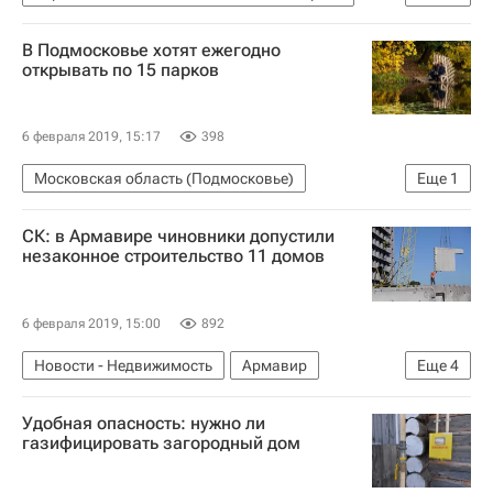
Новости - Недвижимость
Происшествия
В Подмосковье хотят ежегодно
Челябинская область
Магнитогорск
открывать по 15 парков
Жилье
Взрыв газа в жилом доме в Магнитогорске - 2019
6 февраля 2019, 15:17
398
Московская область (Подмосковье)
Еще
1
Новости - Недвижимость
СК: в Армавире чиновники допустили
незаконное строительство 11 домов
6 февраля 2019, 15:00
892
Новости - Недвижимость
Армавир
Еще
4
Следственный комитет России (СК РФ)
Жилье
Удобная опасность: нужно ли
Строительство
Криминал
газифицировать загородный дом