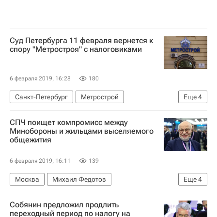
Суд Петербурга 11 февраля вернется к
спору "Метростроя" с налоговиками
6 февраля 2019, 16:28
180
Санкт-Петербург
Метрострой
Еще
4
Арбитражный суд Санкт-Петербурга и Ленинградской области
СПЧ поищет компромисс между
Новости - Недвижимость
Суды
Арбитраж
Минобороны и жильцами выселяемого
общежития
6 февраля 2019, 16:11
139
Москва
Михаил Федотов
Еще
4
Совет по правам человека при Президенте РФ (СПЧ)
Собянин предложил продлить
Министерство обороны РФ (Минобороны РФ)
переходный период по налогу на