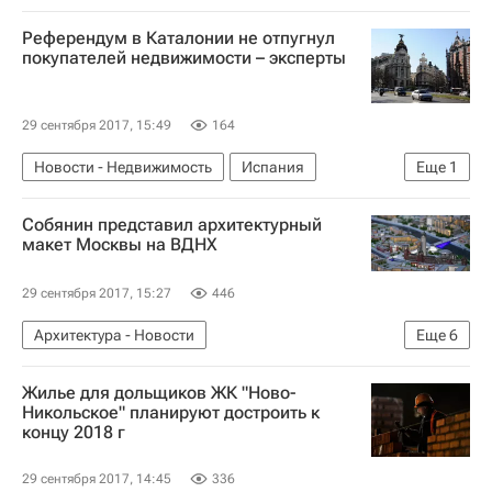
Памятники
Туризм
Городская среда
Референдум в Каталонии не отпугнул
Россия
покупателей недвижимости – эксперты
29 сентября 2017, 15:49
164
Новости - Недвижимость
Испания
Еще
1
Недвижимость
Собянин представил архитектурный
макет Москвы на ВДНХ
29 сентября 2017, 15:27
446
Архитектура - Новости
Еще
6
Новости - Недвижимость
Москва
ВДНХ
Жилье для дольщиков ЖК "Ново-
Сергей Собянин
Городская среда
Россия
Никольское" планируют достроить к
концу 2018 г
29 сентября 2017, 14:45
336