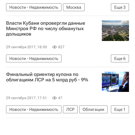
Новости - Недвижимость
Москва
Еще
3
Коммерческая недвижимость
Офисы
Власти Кубани опровергли данные
Россия
Минстроя РФ по числу обманутых
дольщиков
29 сентября 2017, 18:00
827
Новости - Недвижимость
Еще
6
Краснодарский край
Дольщики
Жилье
Финальный ориентир купона по
Обманутые дольщики в России
облигациям ЛСР на 5 млрд руб - 9%
Министерство строительства и жилищно-коммунального хозяйства РФ (Минстрой России)
Россия
29 сентября 2017, 17:51
47
Новости - Недвижимость
ЛСР
Облигации
Еще
1
Россия