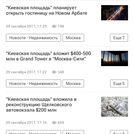
"Киевская площадь" планирует
открыть гостиницу на Новом Арбате
29 сентября 2017, 17:29
198
Новости - Недвижимость
Москва
Еще
7
Год Нисанов
Киевская площадь
"Киевская площадь" вложит $400-500
Коммерческая недвижимость
Строительство
млн в Grand Tower в "Москва-Сити"
Гостиницы
Инвестиции
Россия
29 сентября 2017, 17:22
348
Новости - Недвижимость
Москва
Еще
5
Москва-Сити
Киевская площадь
"Киевская площадь" вложила в
Инвестиции
Коммерческая недвижимость
реконструкцию Щелковского
автовокзала $200 млн
Россия
29 сентября 2017, 17:16
659
Новости - Недвижимость
Москва
Еще
5