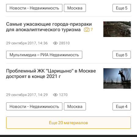
Новости - Недвижимость
Москва
Еще
5
"Новая" Москва
Строительство
Жилье
Самые ужасающие города-призраки
Дольщики
Россия
для апокалиптического туризма
7
29 сентября 2017, 14:36
28510
Мультимедиа – РИА Недвижимость
Еще
5
Мультимедиа
Фото
Туризм
Проблемный ЖК "Царицыно" в Москве
Недвижимость
Города
достроят в конце 2021 г
29 сентября 2017, 14:29
1270
Новости - Недвижимость
Москва
Еще
4
Строительство
Долгострой
Жилье
Еще 20 материалов
Россия