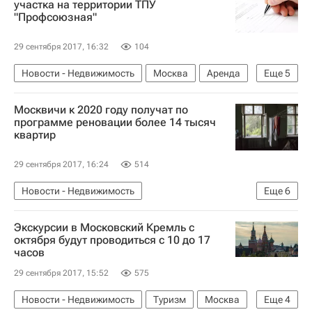
участка на территории ТПУ
"Профсоюзная"
Инфраструктура
Россия
29 сентября 2017, 16:32
104
Новости - Недвижимость
Москва
Аренда
Еще
5
Земельные участки
ТПУ
Строительство
Москвичи к 2020 году получат по
Коммерческая недвижимость
Россия
программе реновации более 14 тысяч
квартир
29 сентября 2017, 16:24
514
Новости - Недвижимость
Еще
6
Расселение пятиэтажек в Москве
Москва
Экскурсии в Московский Кремль с
Сергей Собянин
Жилье
Реновация
октября будут проводиться с 10 до 17
часов
Россия
29 сентября 2017, 15:52
575
Новости - Недвижимость
Туризм
Москва
Еще
4