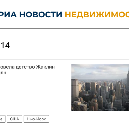
014
ровела детство Жаклин
млн
е
США
Нью-Йорк