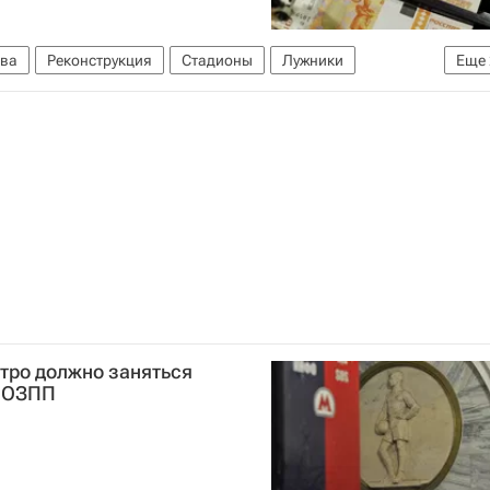
ва
Реконструкция
Стадионы
Лужники
Еще
сия
тро должно заняться
- ОЗПП