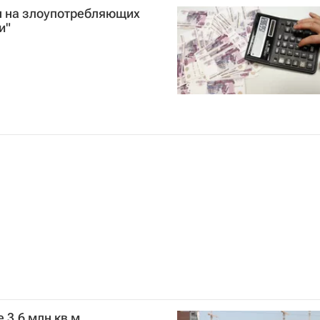
н на злоупотребляющих
и"
 3,6 млн кв м