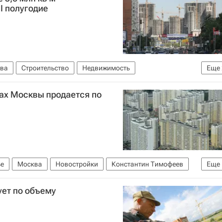
I полугодие
ва
Строительство
Недвижимость
Еще
ах Москвы продается по
е
Москва
Новостройки
Константин Тимофеев
Еще
ует по объему