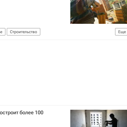
е
Строительство
Еще
е)
Россия
остроит более 100