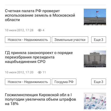
Счетная палата РФ проверит
использование земель в Московской
области
10 июля 2012, 17:28
4
Новости - Недвижимость
Земельные участки
Еще
3
Счетная палата РФ
ГД приняла законопроект о порядке
Московская область (Подмосковье)
Россия
переизбрания президента
нацобъединения СРО
10 июля 2012, 17:20
11
Новости - Недвижимость
Госдума РФ
Еще
3
Законодательство
Развитие СРО в России
Госжилинспекция Кировской обл в I
Россия
полугодии увеличила объем штрафов
на 18%