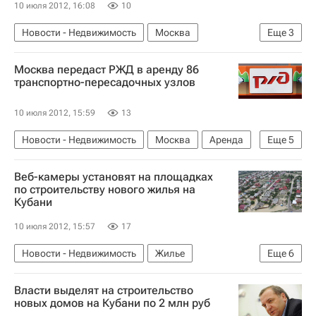
10 июля 2012, 16:08
10
Новости - Недвижимость
Москва
Еще
3
Сергей Собянин
Инфраструктура
Россия
Москва передаст РЖД в аренду 86
транспортно-пересадочных узлов
10 июля 2012, 15:59
13
Новости - Недвижимость
Москва
Аренда
Еще
5
Сергей Собянин
РЖД
ТПУ
Веб-камеры установят на площадках
Инфраструктура
Россия
по строительству нового жилья на
Кубани
10 июля 2012, 15:57
17
Новости - Недвижимость
Жилье
Еще
6
Краснодарский край
Строительство
Власти выделят на строительство
Владимир Пучков
новых домов на Кубани по 2 млн руб