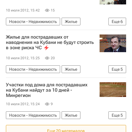
Наводнение в Краснодарском крае
МЧС России (Министерство РФ по делам гражданской обороны, чрезвычайным ситуациям и ликвидации последствий стихийных бедствий)
10 июля 2012, 15:42
15
Россия
Новости - Недвижимость
Жилье
Еще
6
Краснодарский край
Строительство
Жилье для пострадавших от
Владимир Пучков
наводнения на Кубани не будут строить
в зоне риска ЧС
Наводнение в Краснодарском крае
МЧС России (Министерство РФ по делам гражданской обороны, чрезвычайным ситуациям и ликвидации последствий стихийных бедствий)
10 июля 2012, 15:25
20
Россия
Новости - Недвижимость
Жилье
Еще
5
Краснодарский край
Строительство
Участки под дома для пострадавших
Владимир Пучков
на Кубани найдут за 10 дней -
Минрегион
МЧС России (Министерство РФ по делам гражданской обороны, чрезвычайным ситуациям и ликвидации последствий стихийных бедствий)
10 июля 2012, 15:24
9
Россия
Новости - Недвижимость
Жилье
Еще
5
Минрегион
Краснодарский край
Еще 20 материалов