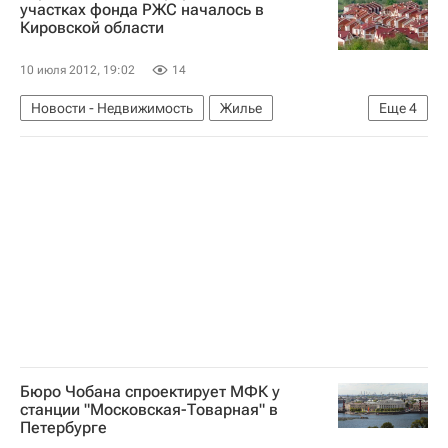
участках фонда РЖС началось в
Кировской области
10 июля 2012, 19:02
14
Новости - Недвижимость
Жилье
Еще
4
Фонд РЖС
Кировская область
Никита Белых
Россия
Бюро Чобана спроектирует МФК у
станции "Московская-Товарная" в
Петербурге