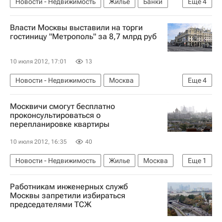
Новости - Недвижимость
Жилье
Банки
Еще
4
Кредиты
Строительство
Власти Москвы выставили на торги
Московская область (Подмосковье)
Россия
гостиницу "Метрополь" за 8,7 млрд руб
10 июля 2012, 17:01
13
Новости - Недвижимость
Москва
Еще
4
Гостиницы
Торги
Москвичи смогут бесплатно
Коммерческая недвижимость
Россия
проконсультироваться о
перепланировке квартиры
10 июля 2012, 16:35
40
Новости - Недвижимость
Жилье
Москва
Еще
1
Россия
Работникам инженерных служб
Москвы запретили избираться
председателями ТСЖ