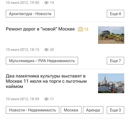
10 июля 2012, 19:00
14
Архитектура - Новости
Еще
4
Новости - Недвижимость
Архитекторы
Ремонт дорог в "новой" Москве
13
Сергец Чобан
Россия
10 июля 2012, 18:13
20
Мультимедиа – РИА Недвижимость
Еще
7
Мультимедиа
Москва
Ремонт
Дороги
Два памятника культуры выставят в
Инфраструктура
"Новая" Москва
Россия
Москве 11 июля на торги с льготным
наймом
10 июля 2012, 18:09
11
Новости - Недвижимость
Москва
Аренда
Еще
3
Памятники
Торги
Россия