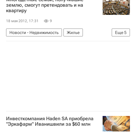
землю, смогут претендовать и на
квартиру
18 мая 2012, 17:31
9
Новости - Недвижимость
Жилье
Еще
5
Многодетные семьи
Госдума РФ
Земельные участки
Обеспечение земельными участками многодетных семей
Россия
Инвесткомпания Haden SA приобрела
"Эркафарм" Иванишвили за $60 млн