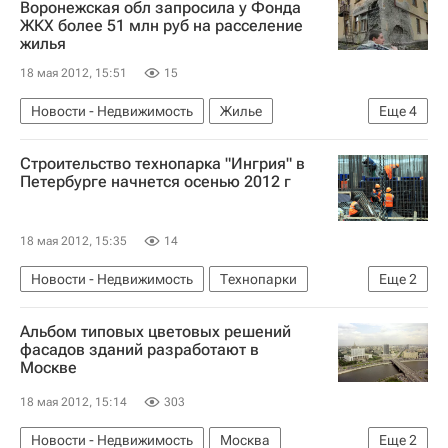
Воронежская обл запросила у Фонда
ЖКХ более 51 млн руб на расселение
жилья
18 мая 2012, 15:51
15
Новости - Недвижимость
Жилье
Еще
4
Аварийные дома
Фонд ЖКХ
Строительство технопарка "Ингрия" в
Воронежская область
Россия
Петербурге начнется осенью 2012 г
18 мая 2012, 15:35
14
Новости - Недвижимость
Технопарки
Еще
2
Строительство
Россия
Альбом типовых цветовых решений
фасадов зданий разработают в
Москве
18 мая 2012, 15:14
303
Новости - Недвижимость
Москва
Еще
2