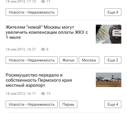
18 мая 2012, 17:10
71
Новости - Недвижимость
Еще
4
Коммерческая недвижимость
Жителям "новой" Москвы могут
Борис Иванишвили
Уникор
Россия
увеличить компенсации оплаты ЖКУ с
1 июля
18 мая 2012, 16:27
8
Новости - Недвижимость
Жилье
Москва
Еще
2
ЖКХ
Россия
Росимущество передало в
собственность Пермского края
местный аэропорт
18 мая 2012, 16:11
19
Новости - Недвижимость
Пермь
Еще
4
Аэропорты
Федеральное агентство по управлению государственным имуществом (Росимущество)