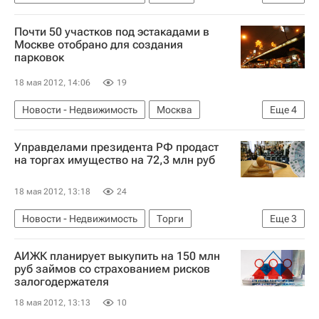
Дольщики
Строительство
СЗФО
Почти 50 участков под эстакадами в
Обманутые дольщики в России
Россия
Москве отобрано для создания
парковок
18 мая 2012, 14:06
19
Новости - Недвижимость
Москва
Еще
4
Парковка
Инфраструктура
Управделами президента РФ продаст
Развитие парковочного пространства в Москве
на торгах имущество на 72,3 млн руб
Россия
18 мая 2012, 13:18
24
Новости - Недвижимость
Торги
Еще
3
Управделами президента
Недвижимость
АИЖК планирует выкупить на 150 млн
Россия
руб займов со страхованием рисков
залогодержателя
18 мая 2012, 13:13
10