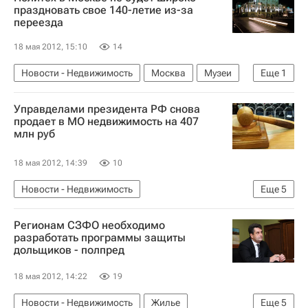
Россия
праздновать свое 140-летие из-за
переезда
18 мая 2012, 15:10
14
Новости - Недвижимость
Москва
Музеи
Еще
1
Россия
Управделами президента РФ снова
продает в МО недвижимость на 407
млн руб
18 мая 2012, 14:39
10
Новости - Недвижимость
Еще
5
Управделами президента
Недвижимость
Регионам СЗФО необходимо
Аукцион
Московская область (Подмосковье)
разработать программы защиты
дольщиков - полпред
Россия
18 мая 2012, 14:22
19
Новости - Недвижимость
Жилье
Еще
5