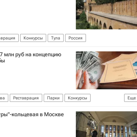
аврация
Конкурсы
Тула
Россия
7 млн руб на концепцию
бы
ва
Реставрация
Парки
Конкурсы
Еще
уры"-кольцевая в Москве