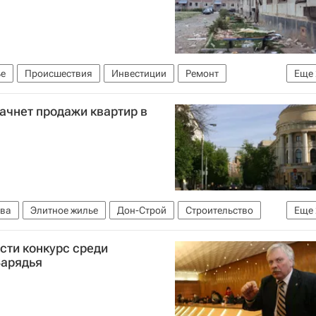
е
Происшествия
Инвестиции
Ремонт
Еще
)
Россия
начнет продажи квартир в
ва
Элитное жилье
Дон-Строй
Строительство
Еще
сти конкурс среди
Зарядья