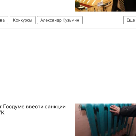
ва
Конкурсы
Александр Кузьмин
Еще
ицы "Россия"
Развитие
Зарядье
Россия
т Госдуме ввести санкции
УК