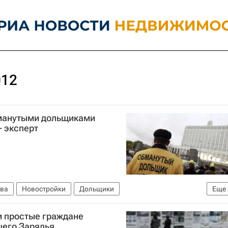
012
бманутыми дольщиками
- эксперт
ва
Новостройки
Дольщики
Еще
Жилье
Россия
 простые граждане
щего Зарядья