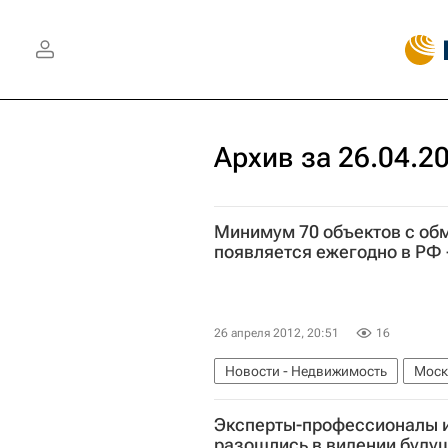
Архив за 26.04.2
Минимум 70 объектов с о
появляется ежегодно в РФ 
26 апреля 2012, 20:51
16
Новости - Недвижимость
Моск
Обманутые дольщики в России
Эксперты-профессионалы и
разошлись в видении буду