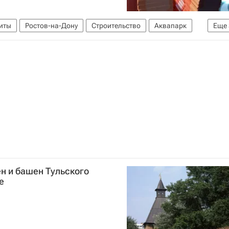
иты
Ростов-на-Дону
Строительство
Аквапарк
Еще
Сбербанк России
Россия
н и башен Тульского
е