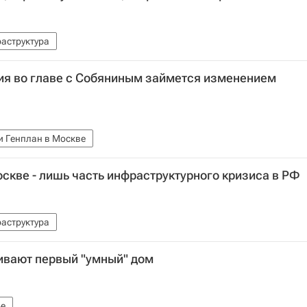
аструктура
ия во главе с Собяниным займется изменением
и Генплан в Москве
скве - лишь часть инфраструктурного кризиса в РФ
аструктура
ивают первый "умный" дом
е