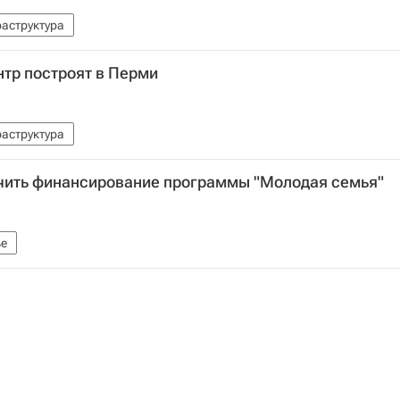
аструктура
тр построят в Перми
аструктура
чить финансирование программы "Молодая семья"
е