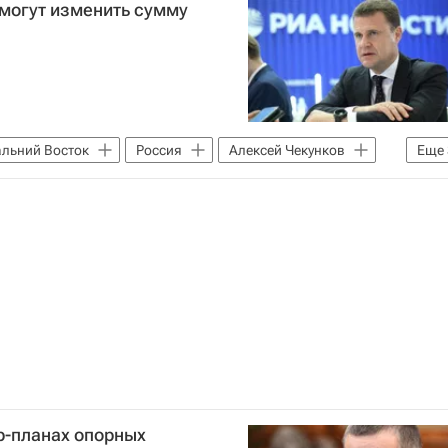
 могут изменить сумму
льний Восток
Россия
Алексей Чекунков
Еще
фин России)
Ипотека
Кредиты
р-планах опорных