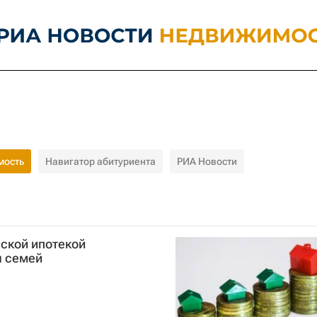
мость
Навигатор абитуриента
РИА Новости
ской ипотекой
ч семей