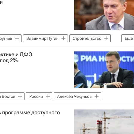
и
рутнев
Владимир Путин
Строительство
Еще
рктике и ДФО
 под 2%
 Восток
Россия
Алексей Чекунков
в программе доступного