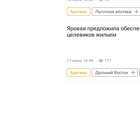
Арктика
Льготная ипотека
Владимир Путин
Ипотека
Яровая предложила обеспе
целевиков жильем
17 июня, 14:49
177
Арктика
Дальний Восток
Жилье