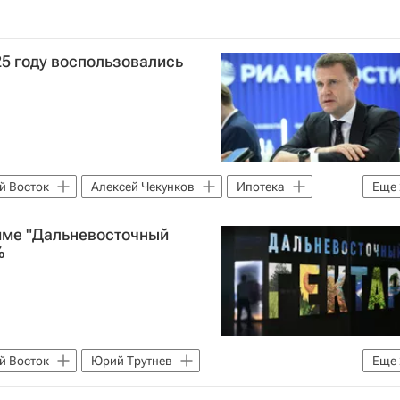
25 году воспользовались
й Восток
Алексей Чекунков
Ипотека
Еще
мме "Дальневосточный
%
й Восток
Юрий Трутнев
Еще
емельные участки