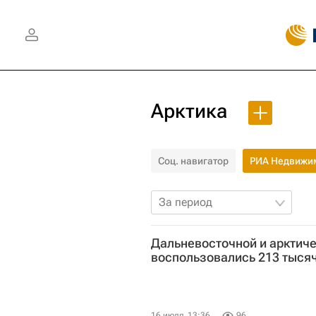
Арктика
Соц. навигатор
РИА Недвижи
За период
Дальневосточной и арктиче
воспользовались 213 тыся
16 июля, 13:36
96