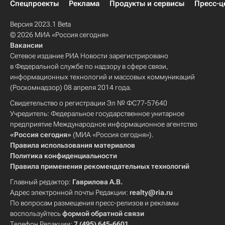
Спецпроекты
Реклама
Продукты и сервисы
Пресс-ц
Версия 2023.1 Beta
© 2026 МИА «Россия сегодня»
Вакансии
Сетевое издание РИА Новости зарегистрировано
в Федеральной службе по надзору в сфере связи,
информационных технологий и массовых коммуникаций
(Роскомнадзор) 08 апреля 2014 года.
Свидетельство о регистрации Эл № ФС77-57640
Учредитель: Федеральное государственное унитарное
предприятие Международное информационное агентство
«Россия сегодня»
(МИА «Россия сегодня»).
Правила использования материалов
Политика конфиденциальности
Правила применения рекомендательных технологий
Главный редактор:
Гаврилова А.В.
Адрес электронной почты Редакции:
realty@ria.ru
По вопросам размещения пресс-релизов и рекламы
воспользуйтесь
формой обратной связи
Телефон Редакции:
7 (495) 645-6601