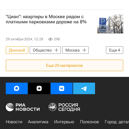
"Циан": квартиры в Москве рядом с
платными парковками дороже на 8%
29 октября 2024, 12:28
298
Донской
Общество
Москва
Еще
4
Россия
ЦИАН
Циан Групп
Еще
20
материалов
Жилье
Новости
Аналитика
Интервью
Полезное
Город: дета