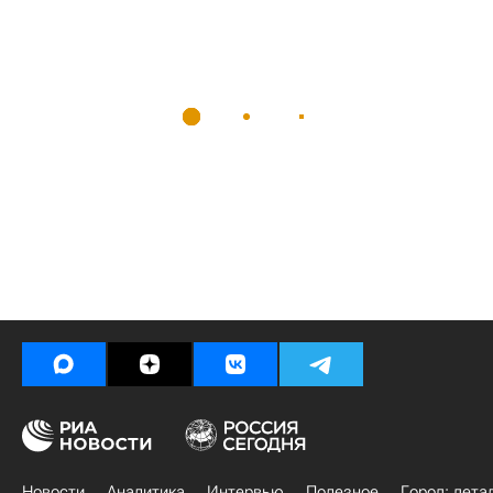
Новости
Аналитика
Интервью
Полезное
Город: дета