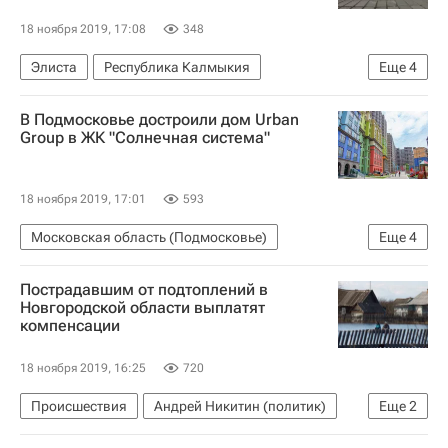
18 ноября 2019, 17:08
348
Элиста
Республика Калмыкия
Еще
4
Следственный комитет России (СК РФ)
В Подмосковье достроили дом Urban
Земельные участки
Градостроительство
Group в ЖК "Солнечная система"
Коррупция
18 ноября 2019, 17:01
593
Московская область (Подмосковье)
Еще
4
Госстройнадзор
Жилье
Пострадавшим от подтоплений в
Завершение строительства домов Urban Group
Новгородской области выплатят
компенсации
Urban Group
18 ноября 2019, 16:25
720
Происшествия
Андрей Никитин (политик)
Еще
2
Новгородская область
Жилье