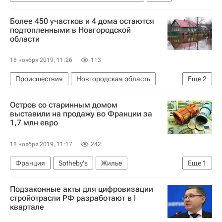
Более 450 участков и 4 дома остаются
подтопленными в Новгородской
области
18 ноября 2019, 11:26
113
Происшествия
Новгородская область
Еще
2
МЧС России (Министерство РФ по делам гражданской обороны, чрезвычайным ситуациям и ликвидации последствий стихийных бедствий)
Остров со старинным домом
Жилье
выставили на продажу во Франции за
1,7 млн евро
18 ноября 2019, 11:17
242
Франция
Sotheby's
Жилье
Еще
1
Недвижимость
Подзаконные акты для цифровизации
стройотрасли РФ разработают в I
квартале