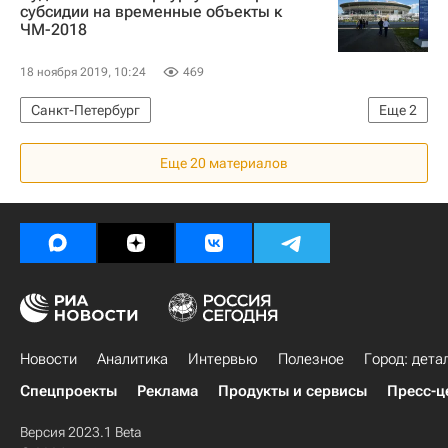
субсидии на временные объекты к
ЧМ-2018
18 ноября 2019, 10:24
469
Санкт-Петербург
Еще
2
Арбитражный суд Санкт-Петербурга и Ленинградской области
Еще 20 материалов
Инфраструктура
Новости
Аналитика
Интервью
Полезное
Город: дета
Спецпроекты
Реклама
Продукты и сервисы
Пресс-ц
Версия 2023.1 Beta