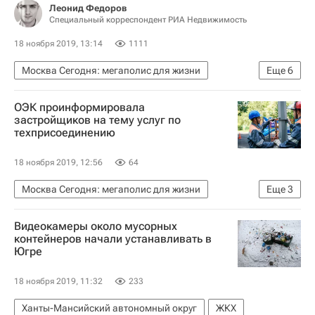
Леонид Федоров
Специальный корреспондент РИА Недвижимость
18 ноября 2019, 13:14
1111
Москва Сегодня: мегаполис для жизни
Еще
6
Москва
Городская среда
Ритейл
ОЭК проинформировала
Городское хозяйство Москвы
застройщиков на тему услуг по
техприсоединению
Комплекс городского хозяйства Москвы
Аналитика – РИА Недвижимость
18 ноября 2019, 12:56
64
Москва Сегодня: мегаполис для жизни
Еще
3
Москва
Городское хозяйство Москвы
Видеокамеры около мусорных
Комплекс городского хозяйства Москвы
контейнеров начали устанавливать в
Югре
18 ноября 2019, 11:32
233
Ханты-Мансийский автономный округ
ЖКХ