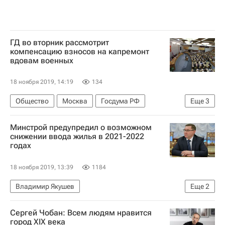
ГД во вторник рассмотрит
компенсацию взносов на капремонт
вдовам военных
18 ноября 2019, 14:19
134
Общество
Москва
Госдума РФ
Еще
3
Андрей Исаев
Капремонт
Россия
Минстрой предупредил о возможном
снижении ввода жилья в 2021-2022
годах
18 ноября 2019, 13:39
1184
Владимир Якушев
Еще
2
Министерство строительства и жилищно-коммунального хозяйства РФ (Минстрой России)
Сергей Чобан: Всем людям нравится
Жилье
город XIX века