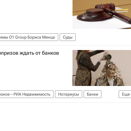
емы O1 Group Бориса Минца
Суды
рпризов ждать от банков
зное – РИА Недвижимость
Нотариусы
Банки
Еще
Ипотека