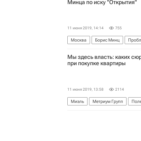
Минца по иску "Открытия"
11 июня 2019, 14:14
755
Москва
Борис Минц
Пробл
Мы здесь власть: каких сю
при покупке квартиры
11 июня 2019, 13:58
2114
Миэль
Метриум Групп
Поле
Мария Литинецкая
Риелторы