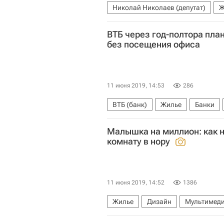
Николай Николаев (депутат)
Ж
Переход строительства жилья в 
ВТБ через год-полтора пла
Министерство строительства и ж
без посещения офиса
Россия
Девелоперы
11 июня 2019, 14:53
286
ВТБ (банк)
Жилье
Банки
Малышка на миллион: как 
комнату в нору
11 июня 2019, 14:52
1386
Жилье
Дизайн
Мультимеди