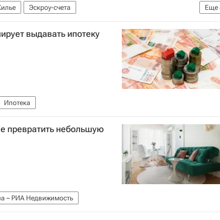
илье
Эскроу-счета
Еще
РФ на проектное финансирование
нирует выдавать ипотеку
илищно-коммунального хозяйства РФ (Минстрой России)
Ипотека
не превратить небольшую
а – РИА Недвижимость