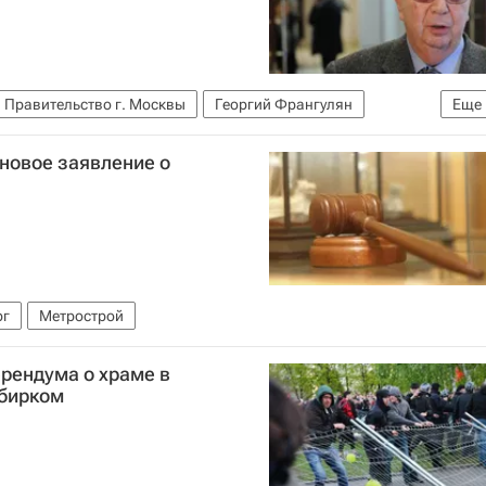
Правительство г. Москвы
Георгий Франгулян
Еще
 новое заявление о
рг
Метрострой
рендума о храме в
збирком