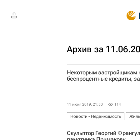
Архив за 11.06.2
Некоторым застройщикам 
беспроцентные кредиты, з
11 июня 2019, 21:50
114
Новости - Недвижимость
Жиль
Скульптор Георгий Франгул
памятника Примакову