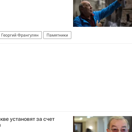
Георгий Франгулян
Памятники
ве установят за счет
в