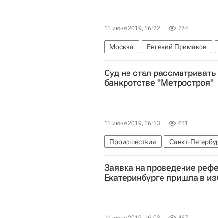
11 июня 2019, 16:22
274
Москва
Евгений Примаков
Памятники
Суд не стал рассматривать
банкротстве "Метростроя"
11 июня 2019, 16:13
651
Происшествия
Санкт-Петербу
Заявка на проведение рефе
Екатеринбурге пришла в и
11 июня 2019, 16:03
467