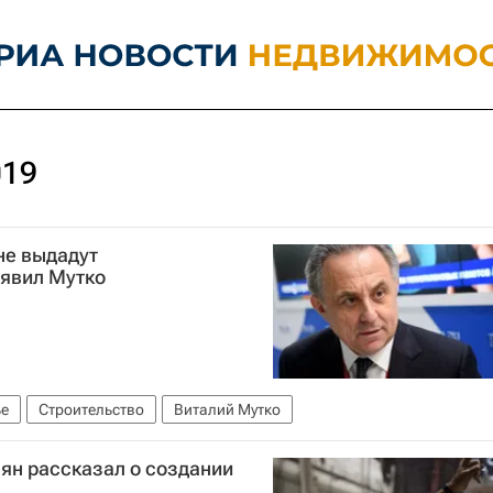
019
не выдадут
аявил Мутко
е
Строительство
Виталий Мутко
ян рассказал о создании