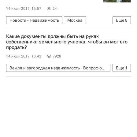
14 июля 2017, 15:57
24
Новости - Недвижимость
Москва
Еще
8
Госдума РФ
Налоги
Льготы
Какие документы должны быть на руках
Законодательство
Реновация
собственника земельного участка, чтобы он мог его
продать?
Расселение пятиэтажек в Москве
Жилье
14 июля 2017, 15:43
7928
Россия
Земля и загородная недвижимость - Вопрос-ответ - Полезное
Еще
1
Вопрос-ответ – РИА Недвижимость