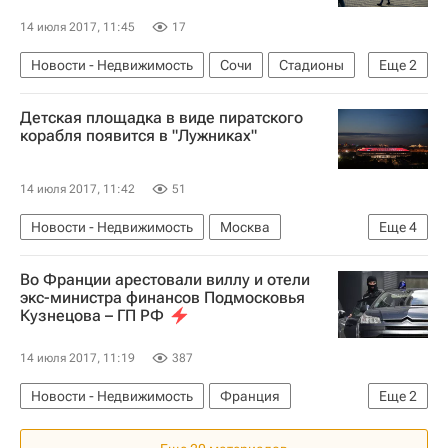
14 июля 2017, 11:45
17
Новости - Недвижимость
Сочи
Стадионы
Еще
2
Инфраструктура
Россия
Детская площадка в виде пиратского
корабля появится в "Лужниках"
14 июля 2017, 11:42
51
Новости - Недвижимость
Москва
Еще
4
Лужники
Реконструкция "Лужников"
Во Франции арестовали виллу и отели
Городская среда
Россия
экс-министра финансов Подмосковья
Кузнецова – ГП РФ
14 июля 2017, 11:19
387
Новости - Недвижимость
Франция
Еще
2
Недвижимость
Арест