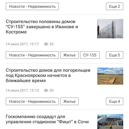
Новости - Недвижимость
Еще
2
Финансовая отчетность
Россия
Строительство половины домов
"СУ-155" завершено в Иванове и
Костроме
14 июля 2017, 13:17
33
Новости - Недвижимость
Жилье
СУ-155
Еще
5
Кострома
Строительство
Иваново
Строительство домов для погорельцев
Достройка объектов компании "СУ-155"
под Красноярском начнется в
ближайшее время
Россия
14 июля 2017, 13:13
20
Новости - Недвижимость
Жилье
Еще
4
Строительство
Красноярский край
Госкомпанию создадут для
Инфраструктура
Россия
управления стадионом "Фишт" в Сочи