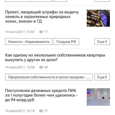
Министерство строительства и жилищно-коммунального хозяйства РФ (Минстрой России)
Проект, вводящий штрафы за выдачу
Инфраструктура
Россия
земель в охраняемых природных
зонах, внесен в ГД
14 июля 2017, 14:02
17
Новости - Недвижимость
Госдума РФ
Еще
3
Законодательство
Земельные участки
Как одному из нескольких собственников квартиры
Россия
выкупить у других их доли?
14 июля 2017, 13:58
49
Оформление собственности и купля-продажа - Вопрос-ответ - Полезное
Еще
5
Вопрос-ответ – РИА Недвижимость
Жилье
Поступления денежных средств ПИК
Сделки
Покупка
Россия
за I полугодие более чем удвоились -
до 94 млрд руб
14 июля 2017, 13:18
17