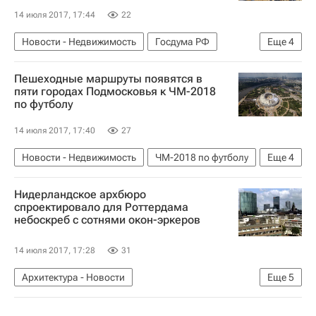
14 июля 2017, 17:44
22
Новости - Недвижимость
Госдума РФ
Еще
4
Законодательство
Земельные участки
Пешеходные маршруты появятся в
Выдача "дальневосточного гектара"
Россия
пяти городах Подмосковья к ЧМ-2018
по футболу
14 июля 2017, 17:40
27
Новости - Недвижимость
ЧМ-2018 по футболу
Еще
4
Подготовка к ЧМ-2018
Инфраструктура
Нидерландское архбюро
Московская область (Подмосковье)
Россия
спроектировало для Роттердама
небоскреб с сотнями окон-эркеров
14 июля 2017, 17:28
31
Архитектура - Новости
Еще
5
Новости - Недвижимость
Архитектура