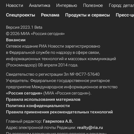
Новости
Аналитика
Интервью
Полезное
Город: дета
Спецпроекты
Реклама
Продукты и сервисы
Пресс-ц
Версия 2023.1 Beta
© 2026 МИА «Россия сегодня»
Вакансии
Сетевое издание РИА Новости зарегистрировано
в Федеральной службе по надзору в сфере связи,
информационных технологий и массовых коммуникаций
(Роскомнадзор) 08 апреля 2014 года.
Свидетельство о регистрации Эл № ФС77-57640
Учредитель: Федеральное государственное унитарное
предприятие Международное информационное агентство
«Россия сегодня»
(МИА «Россия сегодня»).
Правила использования материалов
Политика конфиденциальности
Правила применения рекомендательных технологий
Главный редактор:
Гаврилова А.В.
Адрес электронной почты Редакции:
realty@ria.ru
По вопросам размещения пресс-релизов и рекламы