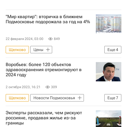
"Мир квартир": вторичка в ближнем
Подмосковье подорожала за год на 4%
22 февраля 2024, 03:00
849
Щелково
Цены
Еще
4
Московская область (Подмосковье)
Воробьев: более 120 объектов
Жилье
Подольск
здравоохранения отремонтируют в
2024 году
Вторичное жилье
2 октября 2023, 16:21
309
Щелково
Новости Подмосковья
Еще
7
Андрей Воробьев
Жуковский
Эксперты рассказали, чем рискуют
Московская область (Подмосковье)
россияне, продавая жилье из-за
границы
Инфраструктура