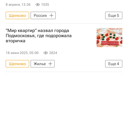
8 апреля, 13:26
1035
Щелково
Россия
Еще
5
Мурманская область
Ирина Волк
"Мир квартир" назвал города
Министерство внутренних дел РФ (МВД России)
Подмосковья, где подорожала
вторичка
Федеральная служба безопасности РФ (ФСБ России)
Криминал
18 июня 2025, 05:00
2824
Щелково
Жилье
Еще
4
Московская область (Подмосковье)
Лыткарино
Цены
Вторичное жилье