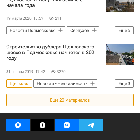
начала года
19 марта 2020, 13:59
211
Новости Подмосковья
Серпухов
Еще
5
Чехов
Строительство дублера Щелковского
Московская область (Подмосковье)
шоссе в Подмосковье начнется в 2021
году
Земельные участки
Многодетные семьи
31 января 2019, 17:42
3270
Обеспечение земельными участками многодетных семей
Щелково
Новости - Недвижимость
Еще
3
Московская область (Подмосковье)
Еще
20
материалов
Строительство
Дороги