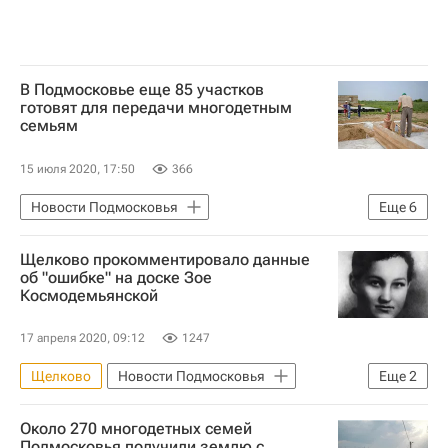
В Подмосковье еще 85 участков
готовят для передачи многодетным
семьям
15 июля 2020, 17:50
366
Новости Подмосковья
Еще
6
Московская область (Подмосковье)
Щелково прокомментировало данные
Красноармейск
Орехово-Зуево
об "ошибке" на доске Зое
Космодемьянской
Земельные участки
Многодетные семьи
17 апреля 2020, 09:12
1247
Обеспечение земельными участками многодетных семей
Щелково
Новости Подмосковья
Еще
2
Зоя Космодемьянская
Около 270 многодетных семей
Московская область (Подмосковье)
Подмосковья получили землю с