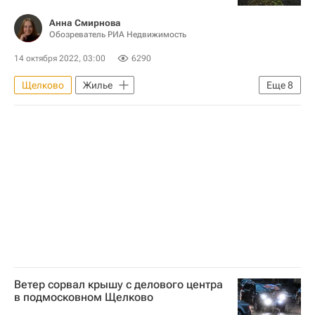
Социальная инфраструктура
Ремонт
Анна Смирнова
Обозреватель РИА Недвижимость
Медучреждения
14 октября 2022, 03:00
6290
Щелково
Жилье
Еще
8
Частичная мобилизация в России
Россия
Армения
Федеральная служба государственной регистрации, кадастра и картографии (Росреестр)
Ассоциация юристов России
Вторичное жилье
Сделки
Аналитика – РИА Недвижимость
Ветер сорвал крышу с делового центра
в подмосковном Щелково