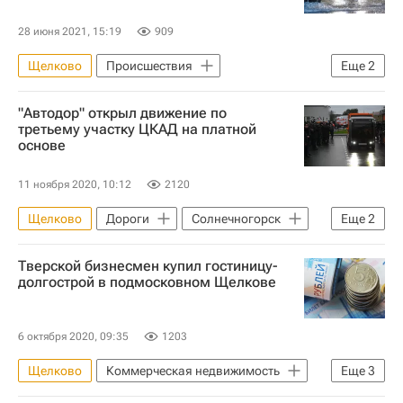
28 июня 2021, 15:19
909
Щелково
Происшествия
Еще
2
Московская область (Подмосковье)
"Автодор" открыл движение по
Коммерческая недвижимость
третьему участку ЦКАД на платной
основе
11 ноября 2020, 10:12
2120
Щелково
Дороги
Солнечногорск
Еще
2
Черноголовка
Инфраструктура
Тверской бизнесмен купил гостиницу-
долгострой в подмосковном Щелкове
6 октября 2020, 09:35
1203
Щелково
Коммерческая недвижимость
Еще
3
Долгострой