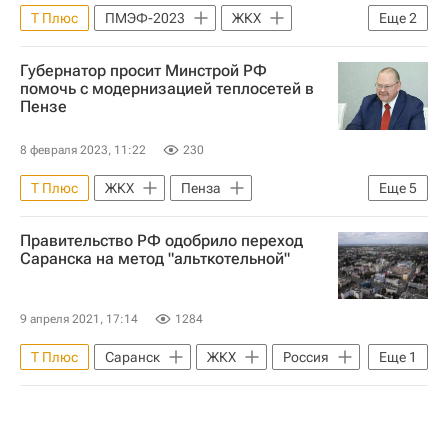
Т Плюс
ПМЭФ-2023
ЖКХ
Еще
2
Россия
Тарифы
Губернатор просит Минстрой РФ
помочь с модернизацией теплосетей в
Пензе
8 февраля 2023, 11:22
230
Т Плюс
ЖКХ
Пенза
Еще
5
Пензенская область
Россия
Правительство РФ одобрило переход
Олег Мельниченко
Саранска на метод "альткотельной"
Министерство строительства и жилищно-коммунального хозяйства РФ (Минстрой России)
Ирек Файзуллин
9 апреля 2021, 17:14
1284
Т Плюс
Саранск
ЖКХ
Россия
Еще
1
Правительство РФ