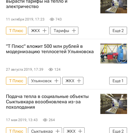
вырасти тарифы на тепло и
электричество
11 октября 2019, 17:23
743
Т Плюс
ЖКХ
Тарифы
Еще
2
Теплоснабжение
Россия
"Т Плюс" вложит 500 млн рублей в
модернизацию теплосетей Ульяновска
27 августа 2019, 17:39
124
Т Плюс
Ульяновск
ЖКХ
Еще
1
Теплоснабжение
Подача тепла в социальные объекты
Сыктывкара возобновлена из-за
похолодания
17 мая 2019, 13:43
264
Т Плюс
Сыктывкар
ЖКХ
Еще
2