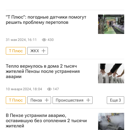
"Т Плюс": погодные датчики помогут
решить проблему перетопов
31 мая 2024, 16:11
430
Т Плюс
ЖКХ
Тепло вернулось в дома 2 тысяч
жителей Пензы после устранения
аварии
10 января 2024, 18:04
147
Т Плюс
Пенза
Происшествия
Еще
3
ЖКХ
Россия
В Пензе устранили аварию,
Следственный комитет России (СК РФ)
оставившую без отопления 2 тысячи
жителей