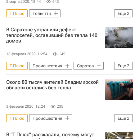
2 марта 2020, 18:44
643
Т Плюс
Тольятти
Еще
2
Самарская область
ЖКХ
В Саратове устранили дефект
теплосетей, оставивший без тепла 140
домов
18 февраля 2020, 16:54
149
Т Плюс
Происшествия
Саратов
Еще
2
ЖКХ
Теплоснабжение
Около 80 тысяч жителей Владимирской
области остались без тепла
3 февраля 2020, 12:24
235
Т Плюс
Происшествия
Еще
2
Владимирская область
ЖКХ
В "Т Плюс" рассказали, почему могут