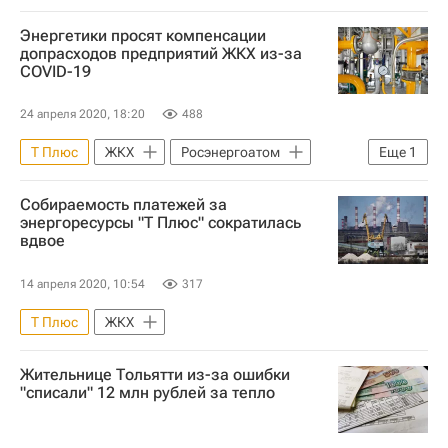
Энергетики просят компенсации
допрасходов предприятий ЖКХ из-за
COVID-19
24 апреля 2020, 18:20
488
Т Плюс
ЖКХ
Росэнергоатом
Еще
1
Газпром энергохолдинг
Собираемость платежей за
энергоресурсы "Т Плюс" сократилась
вдвое
14 апреля 2020, 10:54
317
Т Плюс
ЖКХ
Жительнице Тольятти из-за ошибки
"списали" 12 млн рублей за тепло