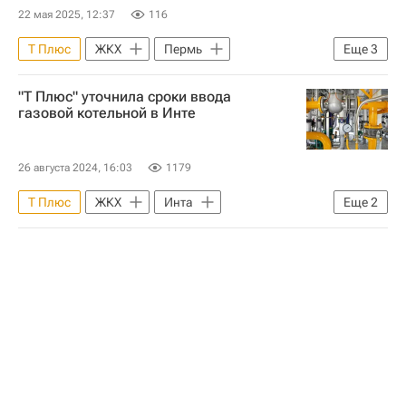
22 мая 2025, 12:37
116
Т Плюс
ЖКХ
Пермь
Еще
3
Пермский край
Москва
"Т Плюс" уточнила сроки ввода
Министерство строительства и жилищно-коммунального хозяйства РФ (Минстрой России)
газовой котельной в Инте
26 августа 2024, 16:03
1179
Т Плюс
ЖКХ
Инта
Еще
2
Республика Коми
Владимир Уйба