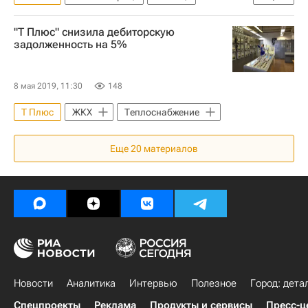
Теплоснабжение
Республика Коми
"Т Плюс" снизила дебиторскую
задолженность на 5%
8 мая 2019, 11:30
148
Т Плюс
ЖКХ
Теплоснабжение
Еще
20
материалов
Новости
Аналитика
Интервью
Полезное
Город: дета
Спецпроекты
Реклама
Продукты и сервисы
Пресс-ц