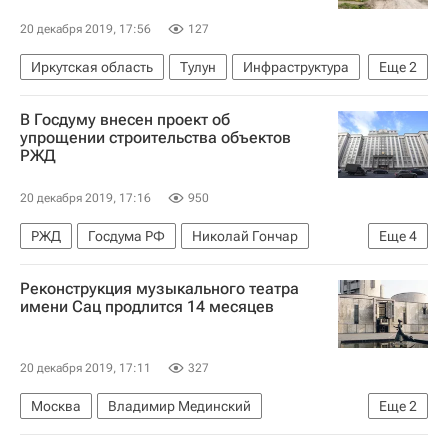
20 декабря 2019, 17:56
127
Иркутская область
Тулун
Инфраструктура
Еще
2
Дороги
Благоустройство
В Госдуму внесен проект об
упрощении строительства объектов
РЖД
20 декабря 2019, 17:16
950
РЖД
Госдума РФ
Николай Гончар
Еще
4
Законодательство
Строительство
Реконструкция музыкального театра
Инфраструктура
Россия
имени Сац продлится 14 месяцев
20 декабря 2019, 17:11
327
Москва
Владимир Мединский
Еще
2
Реконструкция
Театры