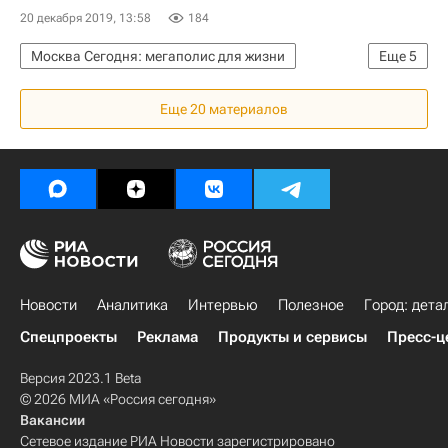
20 декабря 2019, 13:58
184
Москва Сегодня: мегаполис для жизни
Еще
5
Москва
Сергей Собянин
Еще 20 материалов
Объединенная энергетическая компания (Москва)
Городское хозяйство Москвы
Комплекс городского хозяйства Москвы
Новости
Аналитика
Интервью
Полезное
Город: дета
Спецпроекты
Реклама
Продукты и сервисы
Пресс-ц
Версия 2023.1 Beta
© 2026 МИА «Россия сегодня»
Вакансии
Сетевое издание РИА Новости зарегистрировано