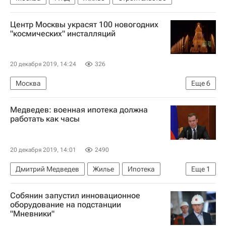
Центр Москвы украсят 100 новогодних
"космических" инсталляций
20 декабря 2019, 14:24
326
Москва
Еще
6
Москва Сегодня: мегаполис для жизни
Медведев: военная ипотека должна
Новый год
Благоустройство
работать как часы
Городская среда
Городское хозяйство Москвы
20 декабря 2019, 14:01
2490
Комплекс городского хозяйства Москвы
Дмитрий Медведев
Жилье
Ипотека
Еще
1
Военные
Собянин запустил инновационное
оборудование на подстанции
"Мневники"