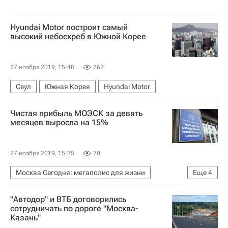
Hyundai Motor построит самый
высокий небоскреб в Южной Корее
27 ноября 2019, 15:48
262
Сеул
Южная Корея
Hyundai Motor
Чистая прибыль МОЭСК за девять
месяцев выросла на 15%
27 ноября 2019, 15:35
70
Москва Сегодня: мегаполис для жизни
Еще
4
Москва
Россети Московский регион
"Автодор" и ВТБ договорились
Городское хозяйство Москвы
сотрудничать по дороге "Москва-
Казань"
Комплекс городского хозяйства Москвы