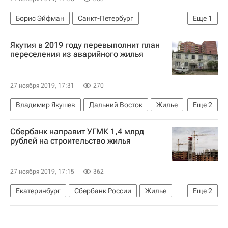
Борис Эйфман
Санкт-Петербург
Еще
1
Строительство
Якутия в 2019 году перевыполнит план
переселения из аварийного жилья
27 ноября 2019, 17:31
270
Владимир Якушев
Дальний Восток
Жилье
Еще
2
Аварийные дома
Республика Саха (Якутия)
Сбербанк направит УГМК 1,4 млрд
рублей на строительство жилья
27 ноября 2019, 17:15
362
Екатеринбург
Сбербанк России
Жилье
Еще
2
Строительство
Уральская горно-металлургическая компания