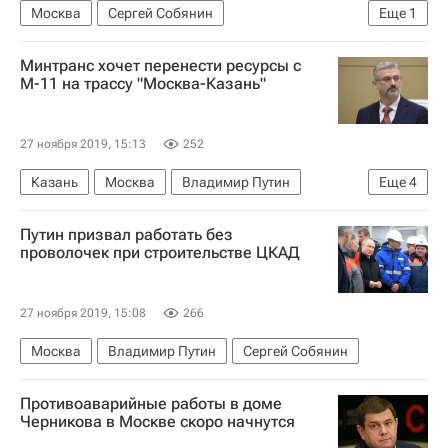
Москва
Сергей Собянин
Еще
1
Сергей Иванов (политик)
Минтранс хочет перенести ресурсы с
М-11 на трассу "Москва-Казань"
27 ноября 2019, 15:13
252
Казань
Москва
Владимир Путин
Еще
4
Министерство транспорта РФ (Минтранс России)
Путин призвал работать без
Евгений Дитрих
Инфраструктура
Дороги
проволочек при строительстве ЦКАД
27 ноября 2019, 15:08
266
Москва
Владимир Путин
Сергей Собянин
Противоаварийные работы в доме
Черникова в Москве скоро начнутся