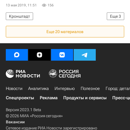
13 мая 2019, 11:51
156
Кронштадт
Еще
3
NF Group (ранее Knight Frank Russia)
Еще 20 материалов
Коммерческая недвижимость
Продажа
Новости
Аналитика
Интервью
Полезное
Город: дета
Спецпроекты
Реклама
Продукты и сервисы
Пресс-ц
Версия 2023.1 Beta
© 2026 МИА «Россия сегодня»
Вакансии
Сетевое издание РИА Новости зарегистрировано