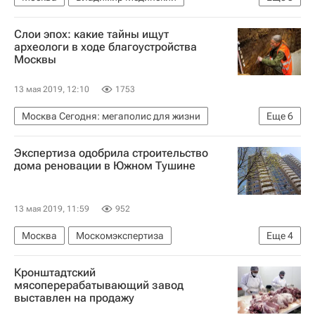
Строительство
Музеи
Проект
Слои эпох: какие тайны ищут
Стройкомплекс
Новая Москва
археологи в ходе благоустройства
Москвы
13 мая 2019, 12:10
1753
Москва Сегодня: мегаполис для жизни
Еще
6
Москва
Археология
Экспертиза одобрила строительство
Городское хозяйство Москвы
дома реновации в Южном Тушине
Комплекс городского хозяйства Москвы
Департамент капитального ремонта Москвы
13 мая 2019, 11:59
952
Аналитика – РИА Недвижимость
Москва
Москомэкспертиза
Еще
4
Программа реновации в Москве
Жилье
Кронштадтский
Строительство метро в Москве
Реновация
мясоперерабатывающий завод
выставлен на продажу