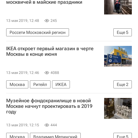
москвичей в майские праздники
Отопление
13 мая 2019, 12:48
245
Россети Московский регион
Еще
5
Москва Сегодня: мегаполис для жизни
IKEA откроет первый магазин в черте
Москва
Городское хозяйство Москвы
Москвы в конце июня
Комплекс городского хозяйства Москвы
ЖКХ
13 мая 2019, 12:46
4088
Москва
Ритейл
ИКЕА
Еще
2
Коммерческая недвижимость
Россия
Музейное фондохранилище в новой
Москве начнут проектировать в 2019
году
13 мая 2019, 12:15
444
Москва
Владимир Мединский
Еще
5