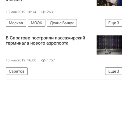
13 мая 2019, 16:14
263
Москва
МОЭК
Денис Башук
Еще
3
Москва Сегодня: мегаполис для жизни
В Саратове построили пассажирский
Городское хозяйство Москвы
терминала нового аэропорта
Комплекс городского хозяйства Москвы
13 мая 2019, 16:00
1757
Саратов
Еще
3
Федеральное агентство воздушного транспорта (Росавиация)
Аэропорты
Россия