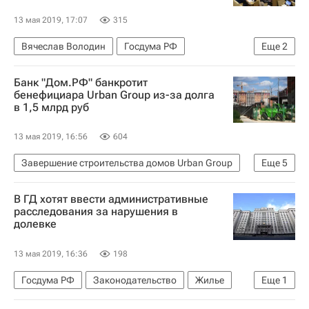
13 мая 2019, 17:07
315
Вячеслав Володин
Госдума РФ
Еще
2
Валентина Матвиенко
Александр Жуков
Банк "Дом.РФ" банкротит
бенефициара Urban Group из-за долга
в 1,5 млрд руб
13 мая 2019, 16:56
604
Завершение строительства домов Urban Group
Еще
5
Urban Group
В ГД хотят ввести административные
Проблемы девелоперской компании Urban Group
расследования за нарушения в
долевке
"Дом.РФ"
Суды
Арбитраж
13 мая 2019, 16:36
198
Госдума РФ
Законодательство
Жилье
Еще
1
Строительство