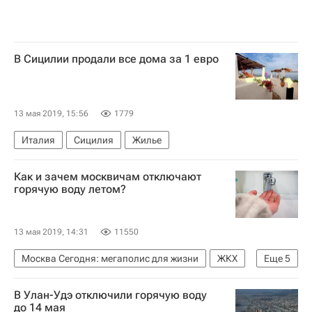
В Сицилии продали все дома за 1 евро
13 мая 2019, 15:56
1779
Италия
Сицилия
Жилье
Как и зачем москвичам отключают
горячую воду летом?
13 мая 2019, 14:31
11550
Москва Сегодня: мегаполис для жизни
ЖКХ
Еще
5
Водоснабжение
В Улан-Удэ отключили горячую воду
Городское хозяйство Москвы
до 14 мая