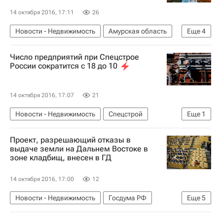
14 октября 2016, 17:11
26
Новости - Недвижимость
Амурская область
Еще
4
Строительство
Нарушения
Космодром
Число предприятий при Спецстрое
Россия
России сократится с 18 до 10
14 октября 2016, 17:07
21
Новости - Недвижимость
Спецстрой
Еще
1
Россия
Проект, разрешающий отказы в
выдаче земли на Дальнем Востоке в
зоне кладбищ, внесен в ГД
14 октября 2016, 17:00
12
Новости - Недвижимость
Госдума РФ
Еще
5
Дальний Восток
Законодательство