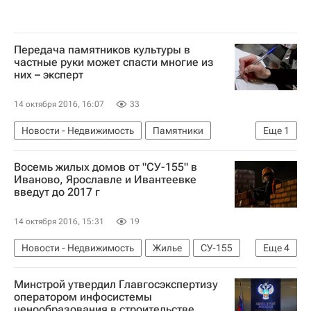
Передача памятников культуры в
частные руки может спасти многие из
них – эксперт
14 октября 2016, 16:07
33
Новости - Недвижимость
Памятники
Еще
1
Россия
Восемь жилых домов от "СУ-155" в
Иваново, Ярославле и Ивантеевке
введут до 2017 г
14 октября 2016, 15:31
19
Новости - Недвижимость
Жилье
СУ-155
Еще
4
Строительство
АКБ "Российский капитал"
Минстрой утвердил Главгосэкспертизу
Достройка объектов компании "СУ-155"
оператором инфосистемы
ценообразования в строительстве