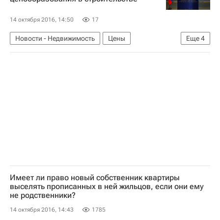
Россия
14 октября 2016, 14:50
17
Новости - Недвижимость
Цены
Еще
4
Строительство
Главгосэкспертиза
Министерство строительства и жилищно-коммунального хозяйства РФ (Минстрой России)
Россия
Имеет ли право новый собственник квартиры
выселять прописанных в ней жильцов, если они ему
не родственники?
14 октября 2016, 14:43
1785