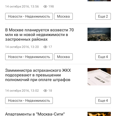
14 октября 2016, 13:56
198
Новости - Недвижимость
Москва
Еще
2
Коммерческая недвижимость
Россия
В Москве планируется возвести 70
млн кв м новой недвижимости в
застроенных районах
14 октября 2016, 13:20
17
Новости - Недвижимость
Москва
Еще
4
Строительство
Сергей Левкин
Замминистра астраханского ЖКХ
Недвижимость
Россия
подозревают в превышении
полномочий при оплате штрафов
14 октября 2016, 13:02
18
Новости - Недвижимость
Еще
4
Астраханская область
Следствие
Апартаменты в "Москва-Сити"