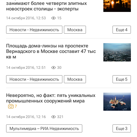
Чиновники
Россия
занимают более четверти элитных
новостроек столицы - эксперты
14 октября 2016, 12:53
15
Новости - Недвижимость
Москва
Еще
4
Москва-Сити
Апартаменты
Жилье
Площадь дома-линзы на проспекте
Россия
Вернадского в Москве составит 47 тыс
кв м
14 октября 2016, 12:51
30
Новости - Недвижимость
Москва
Еще
5
Строительство
Недвижимость
Жилье
Невероятно, но факт: пять уникальных
Коммерческая недвижимость
Россия
промышленных сооружений мира
7
14 октября 2016, 12:16
321
Мультимедиа – РИА Недвижимость
Еще
3