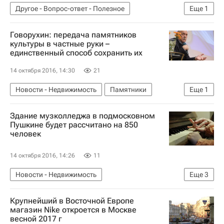
Другое - Вопрос-ответ - Полезное
Еще
1
Вопрос-ответ – РИА Недвижимость
Говорухин: передача памятников
культуры в частные руки –
единственный способ сохранить их
14 октября 2016, 14:30
21
Новости - Недвижимость
Памятники
Еще
1
Россия
Здание музколледжа в подмосковном
Пушкине будет рассчитано на 850
человек
14 октября 2016, 14:26
11
Новости - Недвижимость
Еще
3
Социальная инфраструктура
Крупнейший в Восточной Европе
Московская область (Подмосковье)
Россия
магазин Nike откроется в Москве
весной 2017 г