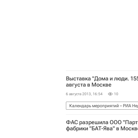
Московская область (Подмосковь
Выставка "Дома и люди. 15
августа в Москве
6 августа 2013, 16:54
10
Календарь мероприятий – РИА Н
СУ-155
РИА Новости
Росс
ФАС разрешила ООО "Партн
фабрики "БАТ-Ява" в Москв