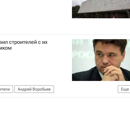
ил строителей с их
иком
ители
Андрей Воробьев
Еще
е)
Россия