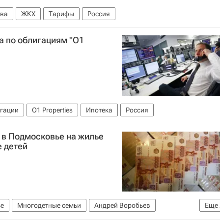
ва
ЖКХ
Тарифы
Россия
а по облигациям "О1
гации
O1 Properties
Ипотека
Россия
т в Подмосковье на жилье
е детей
е
Многодетные семьи
Андрей Воробьев
Еще