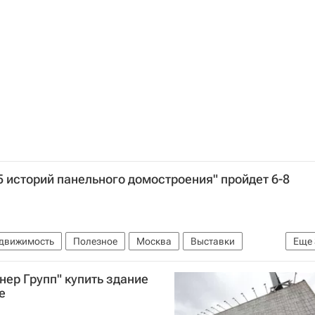
е)
Россия
5 историй панельного домостроения" пройдет 6-8
едвижимость
Полезное
Москва
Выставки
Еще
ия
ер Групп" купить здание
е