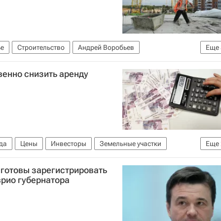
е
Строительство
Андрей Воробьев
Еще
осковская область (Подмосковье)
Россия
енно снизить аренду
да
Цены
Инвесторы
Земельные участки
Еще
е)
Россия
готовы зарегистрировать
врио губернатора