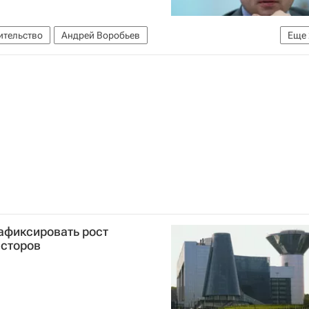
ительство
Андрей Воробьев
Еще
е)
Россия
афиксировать рост
есторов