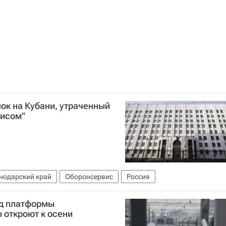
ок на Кубани, утраченный
висом"
нодарский край
Оборонсервис
Россия
/д платформы
 откроют к осени