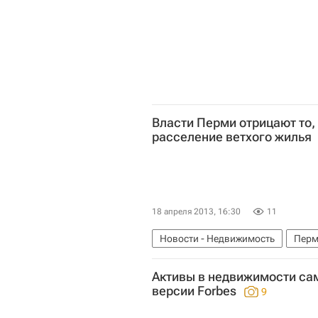
Власти Перми отрицают то, 
расселение ветхого жилья
18 апреля 2013, 16:30
11
Новости - Недвижимость
Перм
Активы в недвижимости са
версии Forbes
9