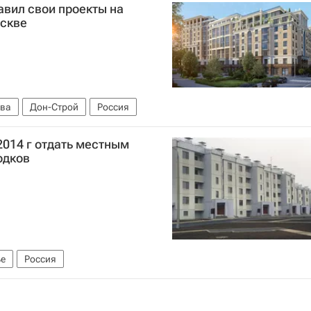
авил свои проекты на
скве
ва
Дон-Строй
Россия
014 г отдать местным
одков
е
Россия