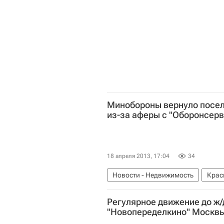
Минобороны вернуло посел
из-за аферы с "Оборонсер
18 апреля 2013, 17:04
34
Новости - Недвижимость
Крас
Регулярное движение до ж
"Новопеределкино" Москвы