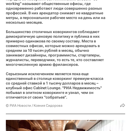
working" называют общественные офисы, где
одновременно работают люди совершенно разных
профессий. В них арендатор снимает не квадратные
метры, а персональное рабочее место на день или на
несколько месяцев.
Большинство столичных коворкингов соблюдают
демократичную ценовую политику и публика в них
примерно одинакова по своему составу. Места в
совместных офисах, которые можно арендовать в
среднем за 10 тысяч рублей в месяц, обычно
занимают дизайнеры, программисты, стартаперы,
журналисты, переводчики, то есть те, кто составляет
многочисленную армию фрилансеров.
Серьезным исключением является пока еще
единственный в столице коворкинг премиум-класса
со средней ставкой в 1 тысячу долларов в месяц –
клубный офис Cabinet Lounge. "РИА Недвижимость"
побывал в элитном коворкинге и узнал, чем он
отличается от своих "собратьев".
© РИА Новости / Ксения Сидорова