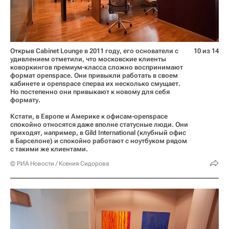
Открыв Cabinet Lounge в 2011 году, его основатели с
10 из 14
удивлением отметили, что московские клиенты
коворкингов премиум-класса сложно воспринимают
формат openspace. Они привыкли работать в своем
кабинете и openspace сперва их несколько смущает.
Но постепенно они привыкают к новому для себя
формату.
Кстати, в Европе и Америке к офисам-openspace
спокойно относятся даже вполне статусные люди. Они
приходят, например, в Gild International (клубный офис
в Барселоне) и спокойно работают с ноутбуком рядом
с такими же клиентами.
© РИА Новости / Ксения Сидорова