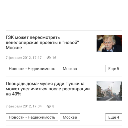
ГЗК может пересмотреть
девелоперские проекты в "новой"
Москве
7 февраля 2012, 17:17
16
Новости - Недвижимость
Москва
Еще
5
Расширение Москвы
Девелопмент
Площадь дома-музея дяди Пушкина
Сергей Собянин
Александр Кузьмин
может увеличиться после реставрации
на 40%
Россия
7 февраля 2012, 17:04
8
Новости - Недвижимость
Москва
Еще
4
Реставрация
Александр Кибовский