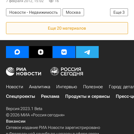
7 февраля 2012, 15:02
16
Новости - Недвижимость
Москва
Еще
3
Сергей Собянин
Парки
Россия
Еще 20 материалов
Новости
Аналитика
Интервью
Полезное
Город: дета
Спецпроекты
Реклама
Продукты и сервисы
Пресс-ц
Версия 2023.1 Beta
© 2026 МИА «Россия сегодня»
Вакансии
Сетевое издание РИА Новости зарегистрировано
в Федеральной службе по надзору в сфере связи,