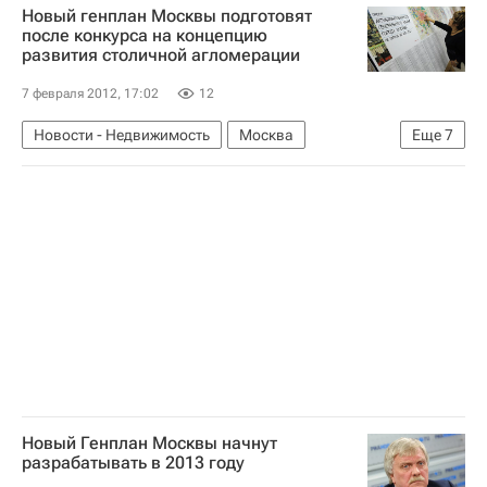
Новый генплан Москвы подготовят
Дискуссия вокруг проекта реконструкции ГМИИ имени Пушкина
после конкурса на концепцию
развития столичной агломерации
Россия
7 февраля 2012, 17:02
12
Новости - Недвижимость
Москва
Еще
7
Конкурсы
Александр Кузьмин
Москомархитектура
Генплан
Конкурс на создание концепции развития московской агломерации
Инфраструктура
Россия
Новый Генплан Москвы начнут
разрабатывать в 2013 году