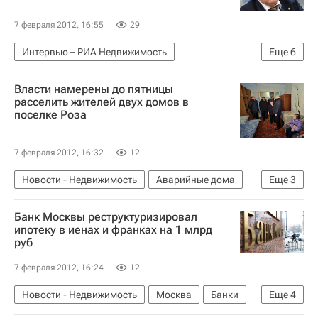
7 февраля 2012, 16:55
29
Интервью – РИА Недвижимость
Еще
6
Крупным планом
Москва
Власти намерены до пятницы
Александр Кузьмин
расселить жителей двух домов в
поселке Роза
Расширение границ Москвы
Конкурс на создание концепции развития московской агломерации
7 февраля 2012, 16:32
12
Россия
Новости - Недвижимость
Аварийные дома
Еще
3
Челябинская область
Жилье
Россия
Банк Москвы реструктуризировал
ипотеку в иенах и франках на 1 млрд
руб
7 февраля 2012, 16:24
12
Новости - Недвижимость
Москва
Банки
Еще
4
Кредиты
Ипотека
Банк Москвы