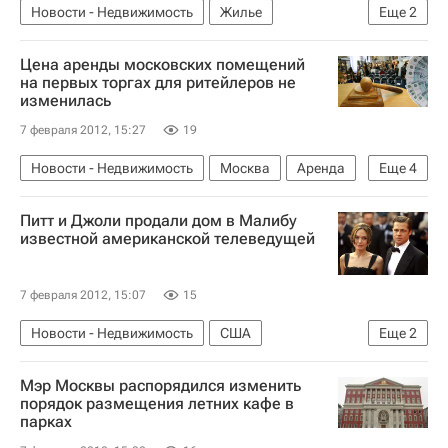
Новости - Недвижимость
Жилье
Еще
2
Владимир Путин
Россия
Цена аренды московских помещений
на первых торгах для ритейлеров не
изменилась
7 февраля 2012, 15:27
19
Новости - Недвижимость
Москва
Аренда
Еще
4
Торги
СГУП по продаже имущества Москвы
Питт и Джоли продали дом в Малибу
Коммерческая недвижимость
Россия
известной американской телеведущей
7 февраля 2012, 15:07
15
Новости - Недвижимость
США
Еще
2
Элитное жилье
Малибу
Мэр Москвы распорядился изменить
порядок размещения летних кафе в
парках