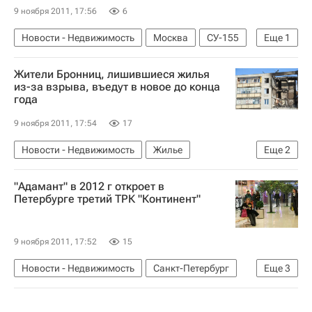
9 ноября 2011, 17:56
6
Новости - Недвижимость
Москва
СУ-155
Еще
1
Россия
Жители Бронниц, лишившиеся жилья
из-за взрыва, въедут в новое до конца
года
9 ноября 2011, 17:54
17
Новости - Недвижимость
Жилье
Еще
2
Московская область (Подмосковье)
Россия
"Адамант" в 2012 г откроет в
Петербурге третий ТРК "Континент"
9 ноября 2011, 17:52
15
Новости - Недвижимость
Санкт-Петербург
Еще
3
ТРЦ
Коммерческая недвижимость
Россия