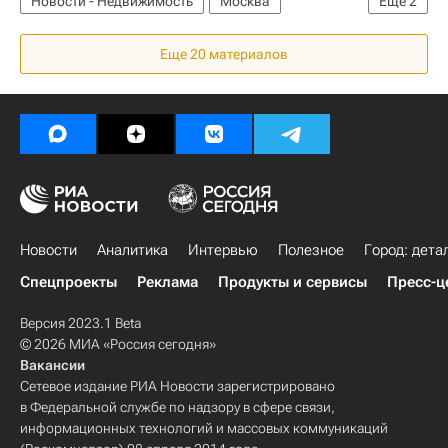
Новости - Недвижимость
Москва
Еще
2
Юрий Лужков
Россия
Еще 20 материалов
Новости
Аналитика
Интервью
Полезное
Город: дета
Спецпроекты
Реклама
Продукты и сервисы
Пресс-ц
Версия 2023.1 Beta
© 2026 МИА «Россия сегодня»
Вакансии
Сетевое издание РИА Новости зарегистрировано
в Федеральной службе по надзору в сфере связи,
информационных технологий и массовых коммуникаций